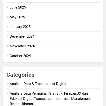
June 2025
May 2025
January 2025
December 2024
November 2024
October 2024
Categories
Analisis Data & Transparansi Digital
Analisis Data Permainan,Statistik Terapan,UX dan
Edukasi Digital,Transparansi Informasi,Manajemen
Risiko Hiburan