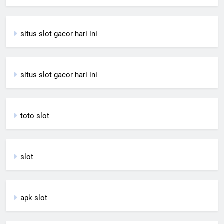
situs slot gacor hari ini
situs slot gacor hari ini
toto slot
slot
apk slot