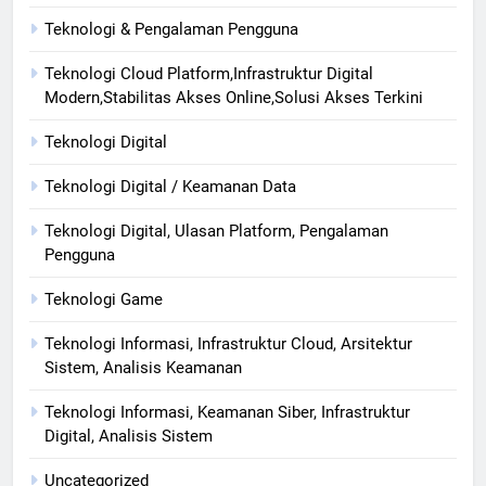
Teknologi & Pengalaman Pengguna
Teknologi Cloud Platform,Infrastruktur Digital
Modern,Stabilitas Akses Online,Solusi Akses Terkini
Teknologi Digital
Teknologi Digital / Keamanan Data
Teknologi Digital, Ulasan Platform, Pengalaman
Pengguna
Teknologi Game
Teknologi Informasi, Infrastruktur Cloud, Arsitektur
Sistem, Analisis Keamanan
Teknologi Informasi, Keamanan Siber, Infrastruktur
Digital, Analisis Sistem
Uncategorized