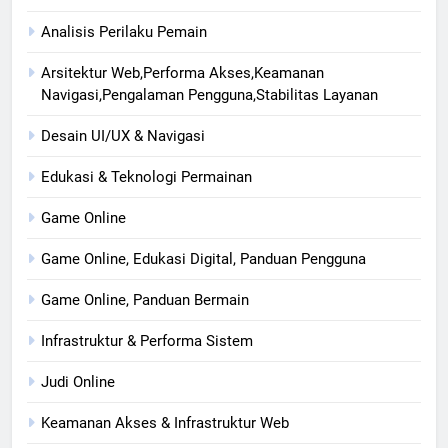
Analisis Perilaku Pemain
Arsitektur Web,Performa Akses,Keamanan
Navigasi,Pengalaman Pengguna,Stabilitas Layanan
Desain UI/UX & Navigasi
Edukasi & Teknologi Permainan
Game Online
Game Online, Edukasi Digital, Panduan Pengguna
Game Online, Panduan Bermain
Infrastruktur & Performa Sistem
Judi Online
Keamanan Akses & Infrastruktur Web