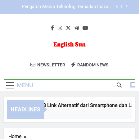
Skip
Pengaruh Media Teknologi terhadap Inovasi
Industri Modern
to
Bagaimana Platform Tiara4D Menghadirkan
content
Pengalaman Pengguna yang Lebih Stabil
Proses Validasi Data Pengguna di Lebah4D:
Standar Keamanan dan Akurasi Informasi Digital
Panduan LAE138 Link Alternatif dari Smartphone
dan Laptop yang Aman serta Praktis
English Sun
Pengaruh Media Teknologi terhadap Inovasi
English Sun Menyediakan Materi Belajar
Industri Modern
NEWSLETTER
RANDOM NEWS
Bahasa Inggris Yang Interaktif Dan
Bagaimana Platform Tiara4D Menghadirkan
Pengalaman Pengguna yang Lebih Stabil
Mudah Dipahami Untuk Semua
MENU
Tingkatan.
Proses Validasi Data Pengguna di Lebah4D:
Standar Keamanan dan Akurasi Informasi Digital
Panduan LAE138 Link Alternatif dari Smartphone dan Laptop 
HEADLINES
3 Months Ago
Home