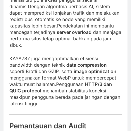
dinamis.Dengan algoritma berbasis AI, sistem
dapat memprediksi lonjakan trafik dan melakukan
redistribusi otomatis ke node yang memiliki
kapasitas lebih besar.Pendekatan ini membantu
mencegah terjadinya
server overload
dan menjaga
performa situs tetap optimal bahkan pada jam
sibuk.
KAYA787 juga mengoptimalkan efisiensi
bandwidth dengan teknik
data compression
seperti Brotli dan GZIP, serta
image optimization
menggunakan format WebP untuk mempercepat
waktu muat halaman.Penggunaan
HTTP/3 dan
QUIC protocol
menambah stabilitas koneksi
meskipun pengguna berada pada jaringan dengan
latensi tinggi.
Pemantauan dan Audit