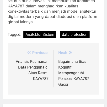
seluruh dunia.Inovasi ini membuktikan komitmen
KAYA787 dalam menghadirkan kualitas
konektivitas terbaik dan menjadi model arsitektur
digital modern yang dapat diadopsi oleh platform
global lainnya.
Tagged:
Arsitektur Sistem
data protection
Previous:
Next:
Post
navigation
Analisis Keamanan
Bagaimana Bias
Data Pengguna di
Kognitif
Situs Resmi
Mempengaruhi
KAYA787
Persepsi KAYA787
Gacor