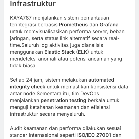
Infrastruktur
KAYA787 menjalankan sistem pemantauan
terintegrasi berbasis
Prometheus
dan
Grafana
untuk memvisualisasikan performa server, beban
jaringan, serta status link alternatif secara real-
time.Seluruh log aktivitas juga dianalisis
menggunakan
Elastic Stack (ELK)
untuk
mendeteksi anomali atau potensi ancaman yang
tidak biasa.
Setiap 24 jam, sistem melakukan
automated
integrity check
untuk memastikan konsistensi data
antar node.Sementara itu, tim DevOps
menjalankan
penetration testing
berkala untuk
menguji ketahanan keamanan dan efisiensi
infrastruktur secara menyeluruh.
Audit keamanan dan performa dilakukan sesuai
standar internasional seperti
ISO/IEC 27001
dan