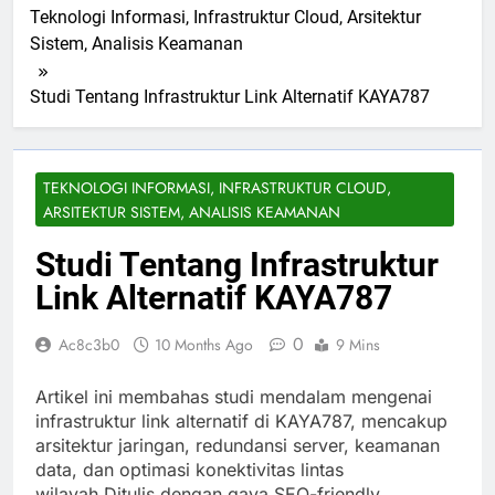
Teknologi Informasi, Infrastruktur Cloud, Arsitektur
Sistem, Analisis Keamanan
Studi Tentang Infrastruktur Link Alternatif KAYA787
TEKNOLOGI INFORMASI, INFRASTRUKTUR CLOUD,
ARSITEKTUR SISTEM, ANALISIS KEAMANAN
Studi Tentang Infrastruktur
Link Alternatif KAYA787
0
Ac8c3b0
10 Months Ago
9 Mins
Artikel ini membahas studi mendalam mengenai
infrastruktur link alternatif di KAYA787, mencakup
arsitektur jaringan, redundansi server, keamanan
data, dan optimasi konektivitas lintas
wilayah.Ditulis dengan gaya SEO-friendly