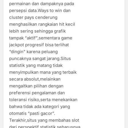
permainan dan dampaknya pada
persepsi data.Ways to win dan
cluster pays cenderung
menghasilkan rangkaian hit kecil
lebih sering sehingga grafik
tampak “aktif”,sementara game
jackpot progresif bisa terlihat
“dingin” karena peluang
puncaknya sangat jarang.Situs
statistik yang matang tidak
menyimpulkan mana yang terbaik
secara absolut,melainkan
mengaitkan pilihan dengan
preferensi pengalaman dan
toleransi risiko,serta menekankan
bahwa tidak ada kategori yang
otomatis “pasti gacor”.
Terakhir,situs yang membahas slot
dari perspektif statistik seharusnya