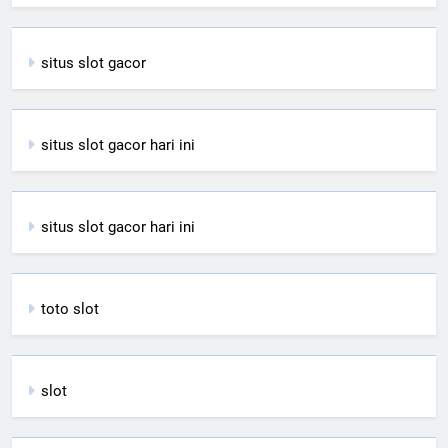
situs slot gacor
situs slot gacor hari ini
situs slot gacor hari ini
toto slot
slot