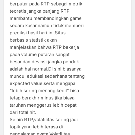
berputar pada RTP sebagai metrik
teoretis jangka panjang.RTP
membantu membandingkan game
secara kasar,namun tidak memberi
prediksi hasil hari ini.Situs
berbasis statistik akan
menjelaskan bahwa RTP bekerja
pada volume putaran sangat
besar,dan deviasi jangka pendek
adalah hal normal.Di sini biasanya
muncul edukasi sederhana tentang
expected value,serta mengapa
“lebih sering menang kecil” bisa
tetap berakhir minus jika biaya
taruhan menggerus lebih cepat
dari total hit.
Selain RTP,volatilitas sering jadi
topik yang lebih terasa di
pengalaman nyata.Volatilitas