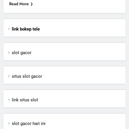
Read More
link bokep tele
slot gacor
situs slot gacor
link situs slot
slot gacor hari ini