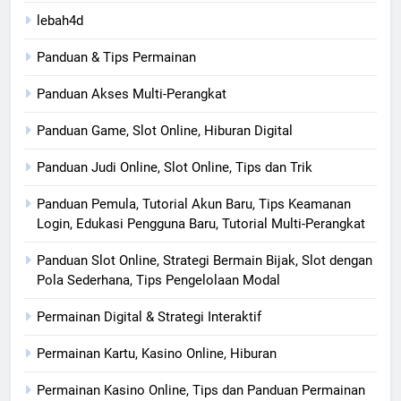
lebah4d
Panduan & Tips Permainan
Panduan Akses Multi-Perangkat
Panduan Game, Slot Online, Hiburan Digital
Panduan Judi Online, Slot Online, Tips dan Trik
Panduan Pemula, Tutorial Akun Baru, Tips Keamanan
Login, Edukasi Pengguna Baru, Tutorial Multi-Perangkat
Panduan Slot Online, Strategi Bermain Bijak, Slot dengan
Pola Sederhana, Tips Pengelolaan Modal
Permainan Digital & Strategi Interaktif
Permainan Kartu, Kasino Online, Hiburan
Permainan Kasino Online, Tips dan Panduan Permainan