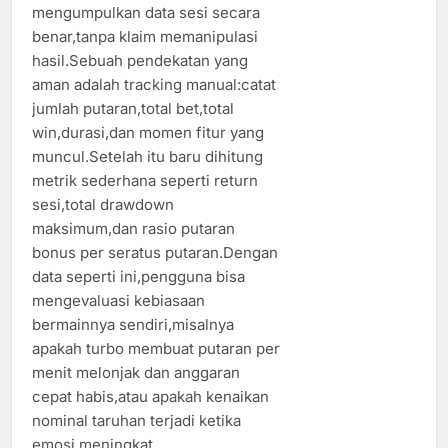
mengumpulkan data sesi secara
benar,tanpa klaim memanipulasi
hasil.Sebuah pendekatan yang
aman adalah tracking manual:catat
jumlah putaran,total bet,total
win,durasi,dan momen fitur yang
muncul.Setelah itu baru dihitung
metrik sederhana seperti return
sesi,total drawdown
maksimum,dan rasio putaran
bonus per seratus putaran.Dengan
data seperti ini,pengguna bisa
mengevaluasi kebiasaan
bermainnya sendiri,misalnya
apakah turbo membuat putaran per
menit melonjak dan anggaran
cepat habis,atau apakah kenaikan
nominal taruhan terjadi ketika
emosi meningkat.