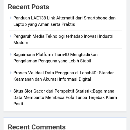
Recent Posts
Panduan LAE138 Link Alternatif dari Smartphone dan
Laptop yang Aman serta Praktis
Pengaruh Media Teknologi terhadap Inovasi Industri
Modern
Bagaimana Platform Tiara4D Menghadirkan
Pengalaman Pengguna yang Lebih Stabil
Proses Validasi Data Pengguna di Lebah4D: Standar
Keamanan dan Akurasi Informasi Digital
Situs Slot Gacor dari Perspektif Statistik:Bagaimana
Data Membantu Membaca Pola Tanpa Terjebak Klaim
Pasti
Recent Comments