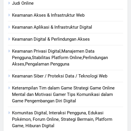
Judi Online
Keamanan Akses & Infrastruktur Web
Keamanan Aplikasi & Infrastruktur Digital
Keamanan Digital & Perlindungan Akses
Keamanan Privasi Digital,Manajemen Data
Pengguna,Stabilitas Platform Online,Perlindungan
Akses,Pengalaman Pengguna
Keamanan Siber / Proteksi Data / Teknologi Web
Keterampilan Tim dalam Game Strategi Game Online
Mental dan Motivasi Gamer Tips Komunikasi dalam
Game Pengembangan Diri Digital
Komunitas Digital, Interaksi Pengguna, Edukasi
Pokémon, Forum Online, Strategi Bermain, Platform
Game, Hiburan Digital