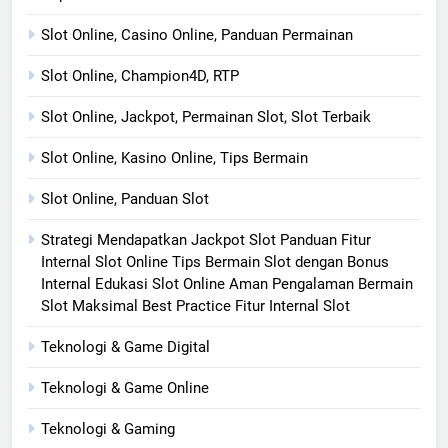
Slot Online, Casino Online, Panduan Permainan
Slot Online, Champion4D, RTP
Slot Online, Jackpot, Permainan Slot, Slot Terbaik
Slot Online, Kasino Online, Tips Bermain
Slot Online, Panduan Slot
Strategi Mendapatkan Jackpot Slot Panduan Fitur
Internal Slot Online Tips Bermain Slot dengan Bonus
Internal Edukasi Slot Online Aman Pengalaman Bermain
Slot Maksimal Best Practice Fitur Internal Slot
Teknologi & Game Digital
Teknologi & Game Online
Teknologi & Gaming