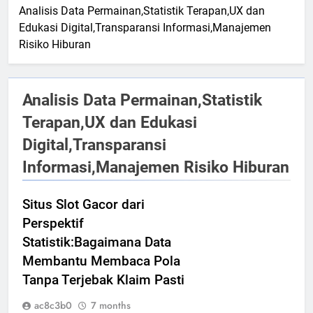
Analisis Data Permainan,Statistik Terapan,UX dan
Edukasi Digital,Transparansi Informasi,Manajemen
Risiko Hiburan
Analisis Data Permainan,Statistik
Terapan,UX dan Edukasi
Digital,Transparansi
Informasi,Manajemen Risiko Hiburan
Situs Slot Gacor dari
Perspektif
Statistik:Bagaimana Data
Membantu Membaca Pola
Tanpa Terjebak Klaim Pasti
ac8c3b0
7 months