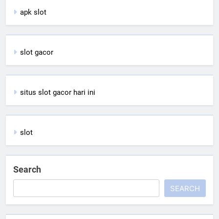
apk slot
slot gacor
situs slot gacor hari ini
slot
Search
SEARCH