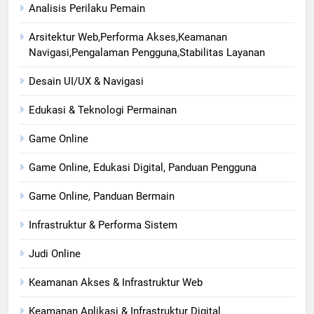
Analisis Perilaku Pemain
Arsitektur Web,Performa Akses,Keamanan
Navigasi,Pengalaman Pengguna,Stabilitas Layanan
Desain UI/UX & Navigasi
Edukasi & Teknologi Permainan
Game Online
Game Online, Edukasi Digital, Panduan Pengguna
Game Online, Panduan Bermain
Infrastruktur & Performa Sistem
Judi Online
Keamanan Akses & Infrastruktur Web
Keamanan Aplikasi & Infrastruktur Digital