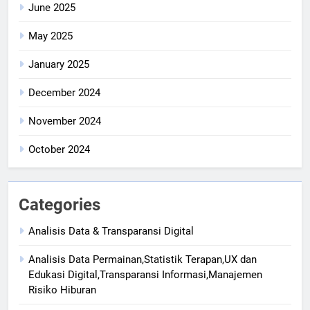
June 2025
May 2025
January 2025
December 2024
November 2024
October 2024
Categories
Analisis Data & Transparansi Digital
Analisis Data Permainan,Statistik Terapan,UX dan
Edukasi Digital,Transparansi Informasi,Manajemen
Risiko Hiburan