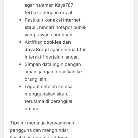
agar halaman Kaya787
terbuka dengan cepat.
Pastikan
koneksi internet
stabil
, hindari hotspot publik
yang rawan gangguan.
Aktifkan
cookies dan
JavaScript
agar semua fitur
interaktif berjalan lancar.
Simpan data login dengan
aman, jangan dibagikan ke
orang lain.
Logout setelah selesai
menggunakan akun,
terutama di perangkat
umum.
Tips ini menjaga kenyamanan
pengguna dan menghindari
kesalahan umum saat login.