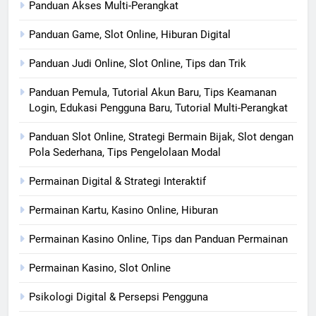
Panduan Akses Multi-Perangkat
Panduan Game, Slot Online, Hiburan Digital
Panduan Judi Online, Slot Online, Tips dan Trik
Panduan Pemula, Tutorial Akun Baru, Tips Keamanan
Login, Edukasi Pengguna Baru, Tutorial Multi-Perangkat
Panduan Slot Online, Strategi Bermain Bijak, Slot dengan
Pola Sederhana, Tips Pengelolaan Modal
Permainan Digital & Strategi Interaktif
Permainan Kartu, Kasino Online, Hiburan
Permainan Kasino Online, Tips dan Panduan Permainan
Permainan Kasino, Slot Online
Psikologi Digital & Persepsi Pengguna