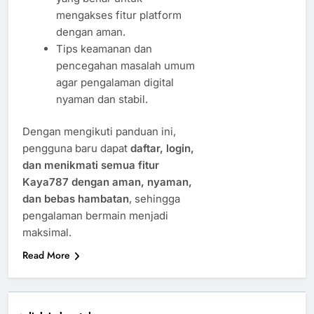
mengakses fitur platform
dengan aman.
Tips keamanan dan
pencegahan masalah umum
agar pengalaman digital
nyaman dan stabil.
Dengan mengikuti panduan ini,
pengguna baru dapat
daftar, login,
dan menikmati semua fitur
Kaya787 dengan aman, nyaman,
dan bebas hambatan
, sehingga
pengalaman bermain menjadi
maksimal.
Read More