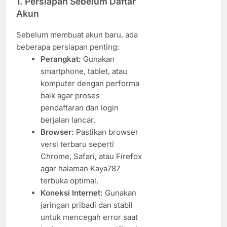
1. Persiapan Sebelum Daftar
Akun
Sebelum membuat akun baru, ada
beberapa persiapan penting:
Perangkat:
Gunakan
smartphone, tablet, atau
komputer dengan performa
baik agar proses
pendaftaran dan login
berjalan lancar.
Browser:
Pastikan browser
versi terbaru seperti
Chrome, Safari, atau Firefox
agar halaman Kaya787
terbuka optimal.
Koneksi Internet:
Gunakan
jaringan pribadi dan stabil
untuk mencegah error saat