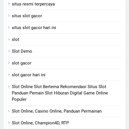
situs resmi terpercaya
situs slot gacor
situs slot gacor hari ini
slot
Slot Demo
slot gacor
slot gacor hari ini
Slot Online Slot Bertema Rekomendasi Situs Slot
Panduan Pemain Slot Hiburan Digital Game Online
Populer
Slot Online, Casino Online, Panduan Permainan
Slot Online, Champion4D, RTP