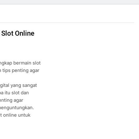
Slot Online
gkap bermain slot
n tips penting agar
gital yang sangat
 itu slot dan
nting agar
menguntungkan.
t online untuk