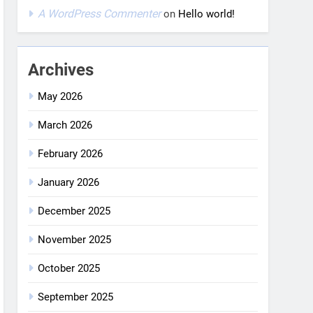
A WordPress Commenter
on
Hello world!
Archives
May 2026
March 2026
February 2026
January 2026
December 2025
November 2025
October 2025
September 2025