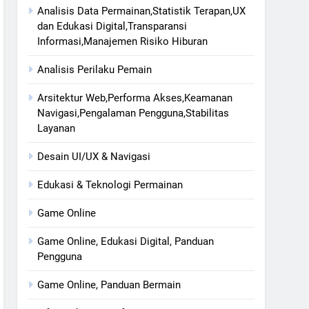
Analisis Data Permainan,Statistik Terapan,UX
dan Edukasi Digital,Transparansi
Informasi,Manajemen Risiko Hiburan
Analisis Perilaku Pemain
Arsitektur Web,Performa Akses,Keamanan
Navigasi,Pengalaman Pengguna,Stabilitas
Layanan
Desain UI/UX & Navigasi
Edukasi & Teknologi Permainan
Game Online
Game Online, Edukasi Digital, Panduan
Pengguna
Game Online, Panduan Bermain