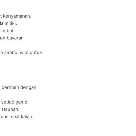
at kenyamanan.
 miliki.
simbol.
pembayaran
an simbol wild untuk
m bermain dengan
 setiap game.
 taruhan.
osi saat kalah.