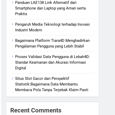
Panduan LAE138 Link Alternatif dari
Smartphone dan Laptop yang Aman serta
Praktis
Pengaruh Media Teknologi terhadap Inovasi
Industri Modern
Bagaimana Platform Tiara4D Menghadirkan
Pengalaman Pengguna yang Lebih Stabil
Proses Validasi Data Pengguna di Lebah4D:
Standar Keamanan dan Akurasi Informasi
Digital
Situs Slot Gacor dari Perspektif
Statistik:Bagaimana Data Membantu
Membaca Pola Tanpa Terjebak Klaim Pasti
Recent Comments