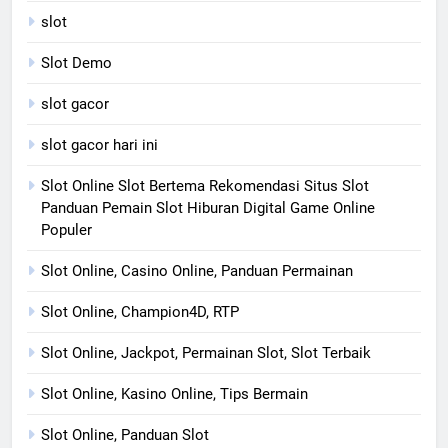
slot
Slot Demo
slot gacor
slot gacor hari ini
Slot Online Slot Bertema Rekomendasi Situs Slot
Panduan Pemain Slot Hiburan Digital Game Online
Populer
Slot Online, Casino Online, Panduan Permainan
Slot Online, Champion4D, RTP
Slot Online, Jackpot, Permainan Slot, Slot Terbaik
Slot Online, Kasino Online, Tips Bermain
Slot Online, Panduan Slot