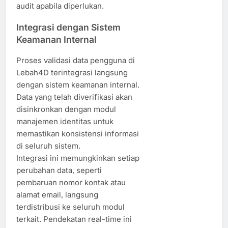
audit apabila diperlukan.
Integrasi dengan Sistem
Keamanan Internal
Proses validasi data pengguna di
Lebah4D terintegrasi langsung
dengan sistem keamanan internal.
Data yang telah diverifikasi akan
disinkronkan dengan modul
manajemen identitas untuk
memastikan konsistensi informasi
di seluruh sistem.
Integrasi ini memungkinkan setiap
perubahan data, seperti
pembaruan nomor kontak atau
alamat email, langsung
terdistribusi ke seluruh modul
terkait. Pendekatan real-time ini