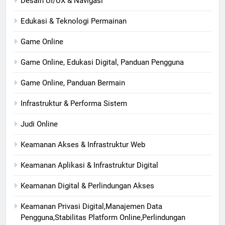
Desain UI/UX & Navigasi
Edukasi & Teknologi Permainan
Game Online
Game Online, Edukasi Digital, Panduan Pengguna
Game Online, Panduan Bermain
Infrastruktur & Performa Sistem
Judi Online
Keamanan Akses & Infrastruktur Web
Keamanan Aplikasi & Infrastruktur Digital
Keamanan Digital & Perlindungan Akses
Keamanan Privasi Digital,Manajemen Data
Pengguna,Stabilitas Platform Online,Perlindungan