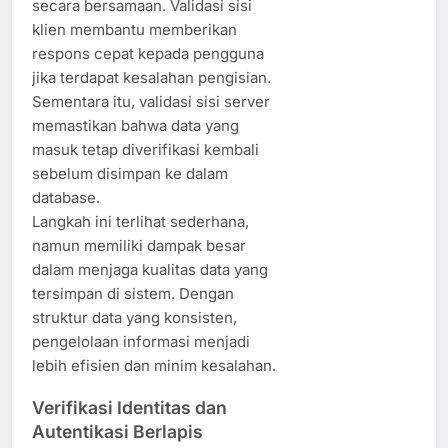
secara bersamaan. Validasi sisi
klien membantu memberikan
respons cepat kepada pengguna
jika terdapat kesalahan pengisian.
Sementara itu, validasi sisi server
memastikan bahwa data yang
masuk tetap diverifikasi kembali
sebelum disimpan ke dalam
database.
Langkah ini terlihat sederhana,
namun memiliki dampak besar
dalam menjaga kualitas data yang
tersimpan di sistem. Dengan
struktur data yang konsisten,
pengelolaan informasi menjadi
lebih efisien dan minim kesalahan.
Verifikasi Identitas dan
Autentikasi Berlapis