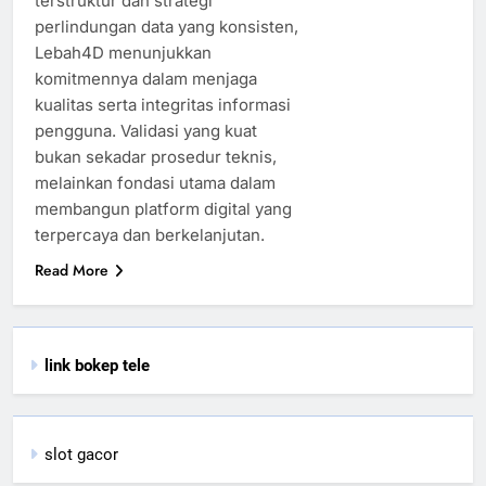
terstruktur dan strategi
perlindungan data yang konsisten,
Lebah4D menunjukkan
komitmennya dalam menjaga
kualitas serta integritas informasi
pengguna. Validasi yang kuat
bukan sekadar prosedur teknis,
melainkan fondasi utama dalam
membangun platform digital yang
terpercaya dan berkelanjutan.
Read More
link bokep tele
slot gacor