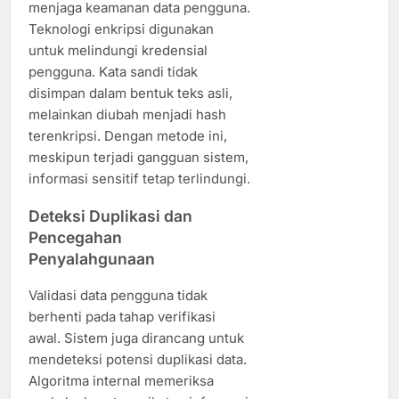
menjaga keamanan data pengguna.
Teknologi enkripsi digunakan
untuk melindungi kredensial
pengguna. Kata sandi tidak
disimpan dalam bentuk teks asli,
melainkan diubah menjadi hash
terenkripsi. Dengan metode ini,
meskipun terjadi gangguan sistem,
informasi sensitif tetap terlindungi.
Deteksi Duplikasi dan
Pencegahan
Penyalahgunaan
Validasi data pengguna tidak
berhenti pada tahap verifikasi
awal. Sistem juga dirancang untuk
mendeteksi potensi duplikasi data.
Algoritma internal memeriksa