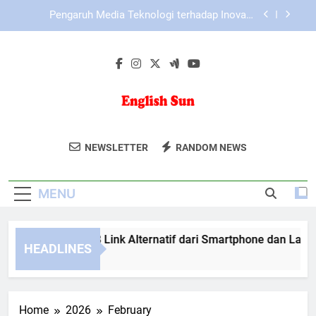
Industri Modern
Skip
Bagaimana Platform Tiara4D Menghadirkan
to
Pengalaman Pengguna yang Lebih Stabil
content
Proses Validasi Data Pengguna di Lebah4D:
Standar Keamanan dan Akurasi Informasi Digital
Panduan LAE138 Link Alternatif dari Smartphone
dan Laptop yang Aman serta Praktis
Pengaruh Media Teknologi terhadap Inovasi
Industri Modern
English Sun
English Sun Menyediakan Materi Belajar
Bagaimana Platform Tiara4D Menghadirkan
NEWSLETTER
RANDOM NEWS
Bahasa Inggris Yang Interaktif Dan
Pengalaman Pengguna yang Lebih Stabil
Mudah Dipahami Untuk Semua
Proses Validasi Data Pengguna di Lebah4D:
Standar Keamanan dan Akurasi Informasi Digital
MENU
Tingkatan.
Panduan LAE138 Link Alternatif dari Smartphone dan Laptop y
HEADLINES
3 Months Ago
Home
2026
February