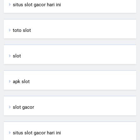
situs slot gacor hari ini
toto slot
slot
apk slot
slot gacor
situs slot gacor hari ini