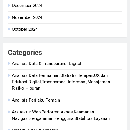
December 2024
November 2024
October 2024
Categories
Analisis Data & Transparansi Digital
Analisis Data Permainan,Statistik Terapan,UX dan
Edukasi Digital,Transparansi Informasi,Manajemen
Risiko Hiburan
Analisis Perilaku Pemain
Arsitektur Web,Performa Akses,Keamanan
Navigasi,Pengalaman Pengguna,Stabilitas Layanan