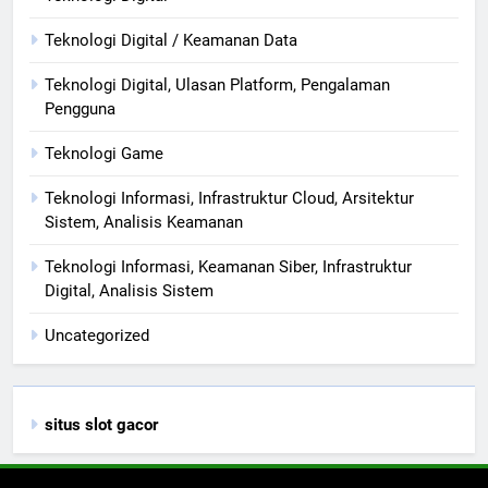
Teknologi Digital / Keamanan Data
Teknologi Digital, Ulasan Platform, Pengalaman
Pengguna
Teknologi Game
Teknologi Informasi, Infrastruktur Cloud, Arsitektur
Sistem, Analisis Keamanan
Teknologi Informasi, Keamanan Siber, Infrastruktur
Digital, Analisis Sistem
Uncategorized
situs slot gacor