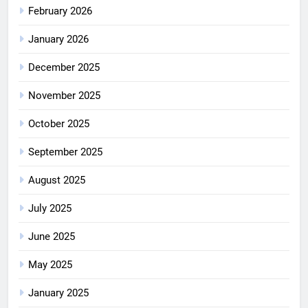
February 2026
January 2026
December 2025
November 2025
October 2025
September 2025
August 2025
July 2025
June 2025
May 2025
January 2025