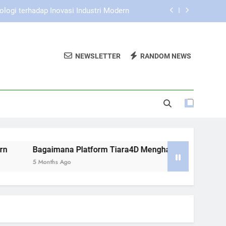
logi terhadap Inovasi Industri Modern
engalaman Pengguna yang Lebih Stabil
eamanan dan Akurasi Informasi Digital
NEWSLETTER
RANDOM NEWS
ne dan Laptop yang Aman serta Praktis
 Dan Mudah Dipahami Untuk Semua Tingkatan.
logi terhadap Inovasi Industri Modern
engalaman Pengguna yang Lebih Stabil
eamanan dan Akurasi Informasi Digital
aimana Platform Tiara4D Menghadirkan Pengalaman Pengguna
nths Ago