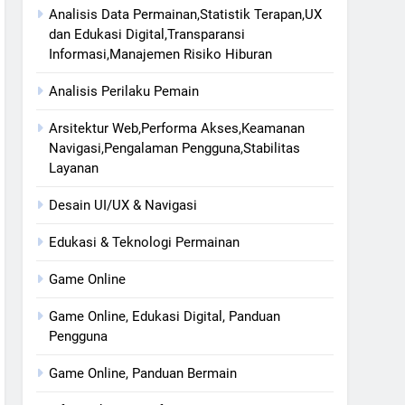
Analisis Data Permainan,Statistik Terapan,UX
dan Edukasi Digital,Transparansi
Informasi,Manajemen Risiko Hiburan
Analisis Perilaku Pemain
Arsitektur Web,Performa Akses,Keamanan
Navigasi,Pengalaman Pengguna,Stabilitas
Layanan
Desain UI/UX & Navigasi
Edukasi & Teknologi Permainan
Game Online
Game Online, Edukasi Digital, Panduan
Pengguna
Game Online, Panduan Bermain