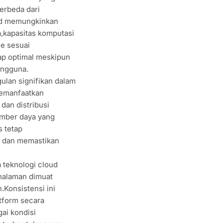
Berbeda dari
ud memungkinkan
a,kapasitas komputasi
me sesuai
ap optimal meskipun
engguna.
ulan signifikan dalam
 memanfaatkan
dan distribusi
umber daya yang
s tetap
e dan memastikan
 teknologi cloud
,halaman dimuat
.Konsistensi ini
tform secara
gai kondisi