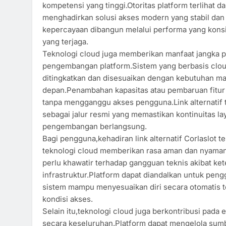
kompetensi yang tinggi.Otoritas platform terlihat
menghadirkan solusi akses modern yang stabil dan
kepercayaan dibangun melalui performa yang kons
yang terjaga.
Teknologi cloud juga memberikan manfaat jangka 
pengembangan platform.Sistem yang berbasis clo
ditingkatkan dan disesuaikan dengan kebutuhan m
depan.Penambahan kapasitas atau pembaruan fitur 
tanpa mengganggu akses pengguna.Link alternatif 
sebagai jalur resmi yang memastikan kontinuitas l
pengembangan berlangsung.
Bagi pengguna,kehadiran link alternatif Corlaslot 
teknologi cloud memberikan rasa aman dan nyama
perlu khawatir terhadap gangguan teknis akibat ke
infrastruktur.Platform dapat diandalkan untuk pen
sistem mampu menyesuaikan diri secara otomatis 
kondisi akses.
Selain itu,teknologi cloud juga berkontribusi pada e
secara keseluruhan.Platform dapat mengelola sum