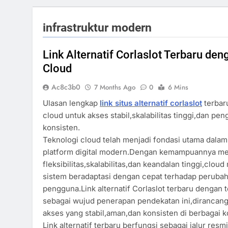
infrastruktur modern
Link Alternatif Corlaslot Terbaru de
Cloud
Ac8c3b0
7 Months Ago
0
6 Mins
Ulasan lengkap
link situs alternatif corlaslot
terbar
cloud untuk akses stabil,skalabilitas tinggi,dan pen
konsisten.
Teknologi cloud telah menjadi fondasi utama dal
platform digital modern.Dengan kemampuannya m
fleksibilitas,skalabilitas,dan keandalan tinggi,clo
sistem beradaptasi dengan cepat terhadap peruba
pengguna.Link alternatif Corlaslot terbaru dengan 
sebagai wujud penerapan pendekatan ini,dirancan
akses yang stabil,aman,dan konsisten di berbagai 
Link alternatif terbaru berfungsi sebagai jalur res