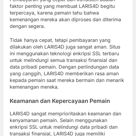
faktor penting yang membuat LARIS4D begitu
terpercaya, karena pemain tahu bahwa
kemenangan mereka akan diproses dan diterima
dengan segera.
Tidak hanya cepat, tetapi pembayaran yang
dilakukan oleh LARIS4D juga sangat aman. Situs
ini menggunakan teknologi enkripsi SSL terbaru
untuk melindungi semua transaksi finansial dan
data pribadi pemain. Dengan perlindungan data
yang canggih, LARIS4D memberikan rasa aman
kepada pemain saat mereka bermain dan menarik
kemenangan mereka.
Keamanan dan Kepercayaan Pemain
LARIS4D sangat memprioritaskan keamanan dan
kenyamanan pemain. Selain menggunakan
enkripsi SSL untuk melindungi data pribadi dan
transaksi finansial, LARIS4D juga memiliki