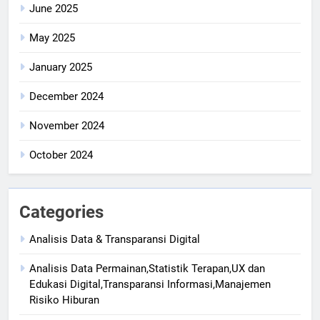
June 2025
May 2025
January 2025
December 2024
November 2024
October 2024
Categories
Analisis Data & Transparansi Digital
Analisis Data Permainan,Statistik Terapan,UX dan
Edukasi Digital,Transparansi Informasi,Manajemen
Risiko Hiburan