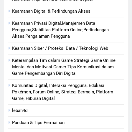
Keamanan Digital & Perlindungan Akses
Keamanan Privasi Digital,Manajemen Data
Pengguna,Stabilitas Platform Online,Perlindungan
Akses,Pengalaman Pengguna
Keamanan Siber / Proteksi Data / Teknologi Web
Keterampilan Tim dalam Game Strategi Game Online
Mental dan Motivasi Gamer Tips Komunikasi dalam
Game Pengembangan Diri Digital
Komunitas Digital, Interaksi Pengguna, Edukasi
Pokémon, Forum Online, Strategi Bermain, Platform
Game, Hiburan Digital
lebah4d
Panduan & Tips Permainan