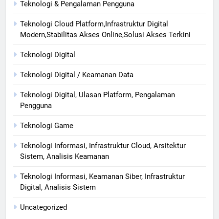
Teknologi & Pengalaman Pengguna
Teknologi Cloud Platform,Infrastruktur Digital
Modern,Stabilitas Akses Online,Solusi Akses Terkini
Teknologi Digital
Teknologi Digital / Keamanan Data
Teknologi Digital, Ulasan Platform, Pengalaman
Pengguna
Teknologi Game
Teknologi Informasi, Infrastruktur Cloud, Arsitektur
Sistem, Analisis Keamanan
Teknologi Informasi, Keamanan Siber, Infrastruktur
Digital, Analisis Sistem
Uncategorized