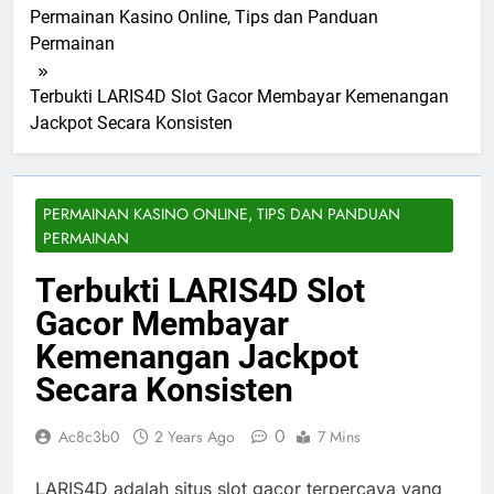
Permainan Kasino Online, Tips dan Panduan
Permainan
Terbukti LARIS4D Slot Gacor Membayar Kemenangan
Jackpot Secara Konsisten
PERMAINAN KASINO ONLINE, TIPS DAN PANDUAN
PERMAINAN
Terbukti LARIS4D Slot
Gacor Membayar
Kemenangan Jackpot
Secara Konsisten
0
Ac8c3b0
2 Years Ago
7 Mins
LARIS4D adalah situs slot gacor terpercaya yang