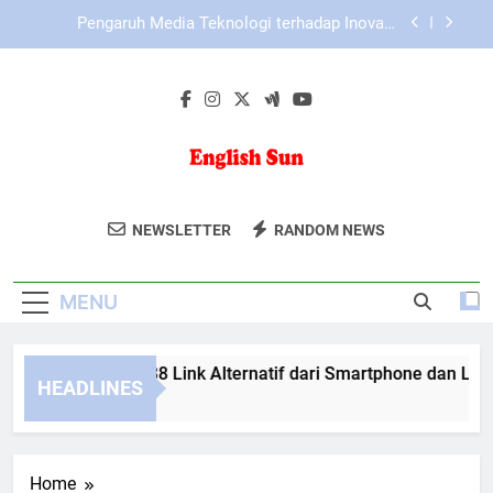
Skip
Pengaruh Media Teknologi terhadap Inovasi
to
Industri Modern
content
Bagaimana Platform Tiara4D Menghadirkan
Pengalaman Pengguna yang Lebih Stabil
Proses Validasi Data Pengguna di Lebah4D:
Standar Keamanan dan Akurasi Informasi Digital
Panduan LAE138 Link Alternatif dari Smartphone
dan Laptop yang Aman serta Praktis
English Sun
English Sun Menyediakan Materi Belajar
Pengaruh Media Teknologi terhadap Inovasi
NEWSLETTER
RANDOM NEWS
Industri Modern
Bahasa Inggris Yang Interaktif Dan
Bagaimana Platform Tiara4D Menghadirkan
Mudah Dipahami Untuk Semua
Pengalaman Pengguna yang Lebih Stabil
MENU
Tingkatan.
Proses Validasi Data Pengguna di Lebah4D:
Standar Keamanan dan Akurasi Informasi Digital
Panduan LAE138 Link Alternatif dari Smartphone dan Laptop
HEADLINES
3 Months Ago
Home