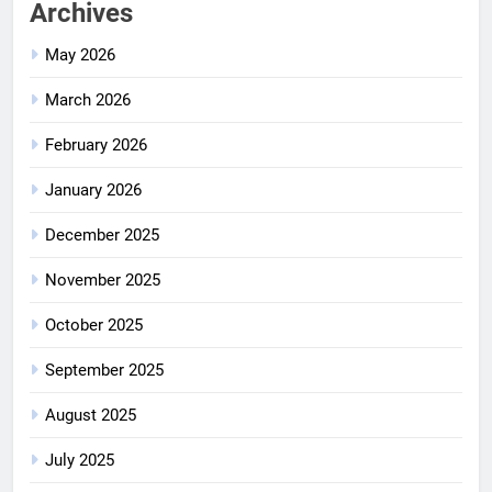
Archives
May 2026
March 2026
February 2026
January 2026
December 2025
November 2025
October 2025
September 2025
August 2025
July 2025