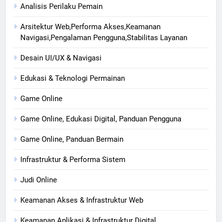
Analisis Perilaku Pemain
Arsitektur Web,Performa Akses,Keamanan
Navigasi,Pengalaman Pengguna,Stabilitas Layanan
Desain UI/UX & Navigasi
Edukasi & Teknologi Permainan
Game Online
Game Online, Edukasi Digital, Panduan Pengguna
Game Online, Panduan Bermain
Infrastruktur & Performa Sistem
Judi Online
Keamanan Akses & Infrastruktur Web
Keamanan Aplikasi & Infrastruktur Digital