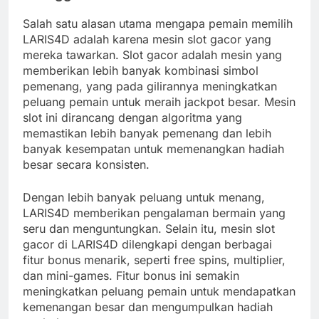
Salah satu alasan utama mengapa pemain memilih
LARIS4D adalah karena mesin slot gacor yang
mereka tawarkan. Slot gacor adalah mesin yang
memberikan lebih banyak kombinasi simbol
pemenang, yang pada gilirannya meningkatkan
peluang pemain untuk meraih jackpot besar. Mesin
slot ini dirancang dengan algoritma yang
memastikan lebih banyak pemenang dan lebih
banyak kesempatan untuk memenangkan hadiah
besar secara konsisten.
Dengan lebih banyak peluang untuk menang,
LARIS4D memberikan pengalaman bermain yang
seru dan menguntungkan. Selain itu, mesin slot
gacor di LARIS4D dilengkapi dengan berbagai
fitur bonus menarik, seperti free spins, multiplier,
dan mini-games. Fitur bonus ini semakin
meningkatkan peluang pemain untuk mendapatkan
kemenangan besar dan mengumpulkan hadiah