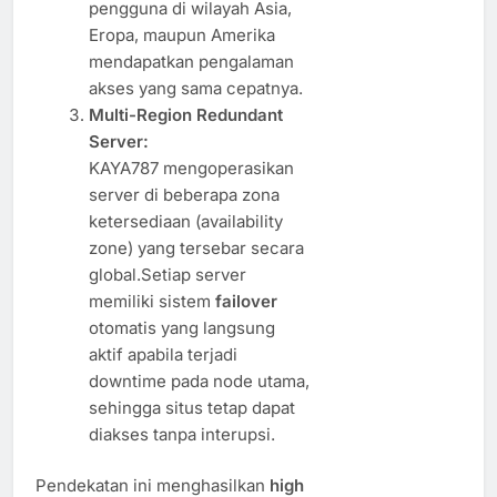
pengguna di wilayah Asia,
Eropa, maupun Amerika
mendapatkan pengalaman
akses yang sama cepatnya.
Multi-Region Redundant
Server:
KAYA787 mengoperasikan
server di beberapa zona
ketersediaan (availability
zone) yang tersebar secara
global.Setiap server
memiliki sistem
failover
otomatis yang langsung
aktif apabila terjadi
downtime pada node utama,
sehingga situs tetap dapat
diakses tanpa interupsi.
Pendekatan ini menghasilkan
high