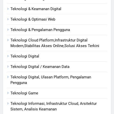
Teknologi & Keamanan Digital
Teknologi & Optimasi Web
Teknologi & Pengalaman Pengguna
Teknologi Cloud Platform,Infrastruktur Digital
Modern,Stabilitas Akses Online,Solusi Akses Terkini
Teknologi Digital
Teknologi Digital / Keamanan Data
Teknologi Digital, Ulasan Platform, Pengalaman
Pengguna
Teknologi Game
Teknologi Informasi, Infrastruktur Cloud, Arsitektur
Sistem, Analisis Keamanan