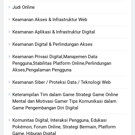
Judi Online
Keamanan Akses & Infrastruktur Web
Keamanan Aplikasi & Infrastruktur Digital
Keamanan Digital & Perlindungan Akses
Keamanan Privasi Digital,Manajemen Data
Pengguna,Stabilitas Platform Online,Perlindungan
Akses,Pengalaman Pengguna
Keamanan Siber / Proteksi Data / Teknologi Web
Keterampilan Tim dalam Game Strategi Game Online
Mental dan Motivasi Gamer Tips Komunikasi dalam
Game Pengembangan Diri Digital
Komunitas Digital, Interaksi Pengguna, Edukasi
Pokémon, Forum Online, Strategi Bermain, Platform
Game, Hiburan Digital