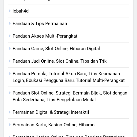
lebah4d
Panduan & Tips Permainan
Panduan Akses Multi-Perangkat
Panduan Game, Slot Online, Hiburan Digital
Panduan Judi Online, Slot Online, Tips dan Trik
Panduan Pemula, Tutorial Akun Baru, Tips Keamanan
Login, Edukasi Pengguna Baru, Tutorial Multi-Perangkat
Panduan Slot Online, Strategi Bermain Bijak, Slot dengan
Pola Sederhana, Tips Pengelolaan Modal
Permainan Digital & Strategi Interaktif
Permainan Kartu, Kasino Online, Hiburan