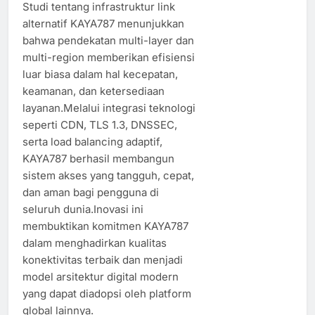
Studi tentang infrastruktur link
alternatif KAYA787 menunjukkan
bahwa pendekatan multi-layer dan
multi-region memberikan efisiensi
luar biasa dalam hal kecepatan,
keamanan, dan ketersediaan
layanan.Melalui integrasi teknologi
seperti CDN, TLS 1.3, DNSSEC,
serta load balancing adaptif,
KAYA787 berhasil membangun
sistem akses yang tangguh, cepat,
dan aman bagi pengguna di
seluruh dunia.Inovasi ini
membuktikan komitmen KAYA787
dalam menghadirkan kualitas
konektivitas terbaik dan menjadi
model arsitektur digital modern
yang dapat diadopsi oleh platform
global lainnya.