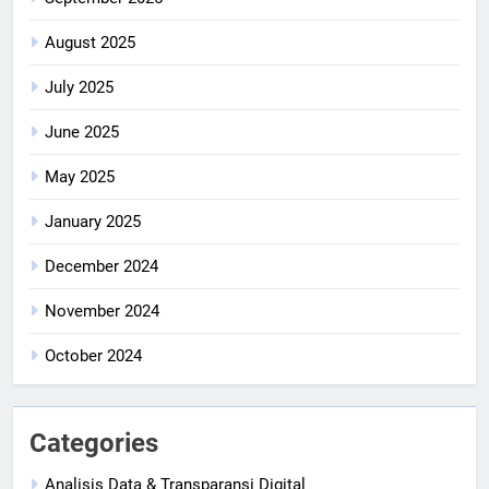
August 2025
July 2025
June 2025
May 2025
January 2025
December 2024
November 2024
October 2024
Categories
Analisis Data & Transparansi Digital