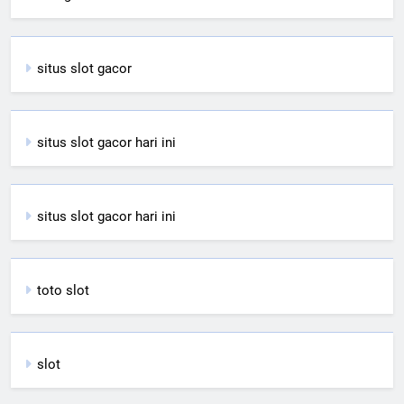
situs slot gacor
situs slot gacor hari ini
situs slot gacor hari ini
toto slot
slot