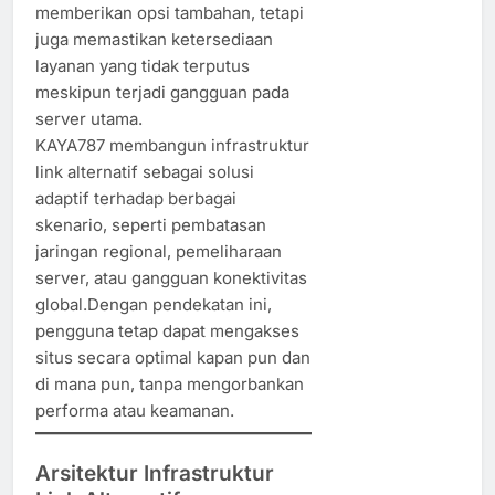
memberikan opsi tambahan, tetapi
juga memastikan ketersediaan
layanan yang tidak terputus
meskipun terjadi gangguan pada
server utama.
KAYA787 membangun infrastruktur
link alternatif sebagai solusi
adaptif terhadap berbagai
skenario, seperti pembatasan
jaringan regional, pemeliharaan
server, atau gangguan konektivitas
global.Dengan pendekatan ini,
pengguna tetap dapat mengakses
situs secara optimal kapan pun dan
di mana pun, tanpa mengorbankan
performa atau keamanan.
Arsitektur Infrastruktur