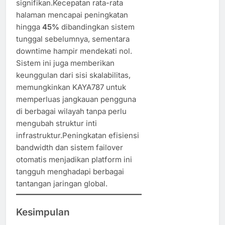
signifikan.Kecepatan rata-rata
halaman mencapai peningkatan
hingga
45%
dibandingkan sistem
tunggal sebelumnya, sementara
downtime hampir mendekati nol.
Sistem ini juga memberikan
keunggulan dari sisi skalabilitas,
memungkinkan KAYA787 untuk
memperluas jangkauan pengguna
di berbagai wilayah tanpa perlu
mengubah struktur inti
infrastruktur.Peningkatan efisiensi
bandwidth dan sistem failover
otomatis menjadikan platform ini
tangguh menghadapi berbagai
tantangan jaringan global.
Kesimpulan