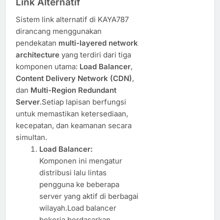
Link Alternatif
Sistem link alternatif di KAYA787
dirancang menggunakan
pendekatan
multi-layered network
architecture
yang terdiri dari tiga
komponen utama:
Load Balancer
,
Content Delivery Network (CDN)
,
dan
Multi-Region Redundant
Server
.Setiap lapisan berfungsi
untuk memastikan ketersediaan,
kecepatan, dan keamanan secara
simultan.
Load Balancer:
Komponen ini mengatur
distribusi lalu lintas
pengguna ke beberapa
server yang aktif di berbagai
wilayah.Load balancer
bekerja berdasarkan