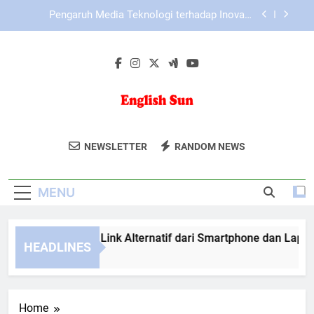
Skip
Bagaimana Platform Tiara4D Menghadirkan
to
Pengalaman Pengguna yang Lebih Stabil
content
Proses Validasi Data Pengguna di Lebah4D:
Standar Keamanan dan Akurasi Informasi Digital
Panduan LAE138 Link Alternatif dari Smartphone
dan Laptop yang Aman serta Praktis
Pengaruh Media Teknologi terhadap Inovasi
Industri Modern
English Sun
English Sun Menyediakan Materi Belajar
Bagaimana Platform Tiara4D Menghadirkan
NEWSLETTER
RANDOM NEWS
Pengalaman Pengguna yang Lebih Stabil
Bahasa Inggris Yang Interaktif Dan
Proses Validasi Data Pengguna di Lebah4D:
Mudah Dipahami Untuk Semua
Standar Keamanan dan Akurasi Informasi Digital
MENU
Tingkatan.
anduan LAE138 Link Alternatif dari Smartphone dan Laptop y
HEADLINES
 Months Ago
Home