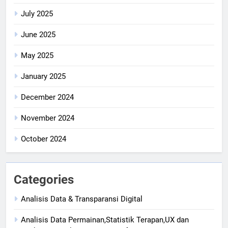
July 2025
June 2025
May 2025
January 2025
December 2024
November 2024
October 2024
Categories
Analisis Data & Transparansi Digital
Analisis Data Permainan,Statistik Terapan,UX dan