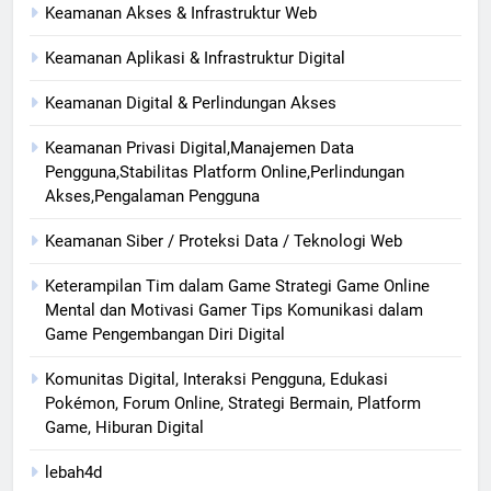
Keamanan Akses & Infrastruktur Web
Keamanan Aplikasi & Infrastruktur Digital
Keamanan Digital & Perlindungan Akses
Keamanan Privasi Digital,Manajemen Data
Pengguna,Stabilitas Platform Online,Perlindungan
Akses,Pengalaman Pengguna
Keamanan Siber / Proteksi Data / Teknologi Web
Keterampilan Tim dalam Game Strategi Game Online
Mental dan Motivasi Gamer Tips Komunikasi dalam
Game Pengembangan Diri Digital
Komunitas Digital, Interaksi Pengguna, Edukasi
Pokémon, Forum Online, Strategi Bermain, Platform
Game, Hiburan Digital
lebah4d