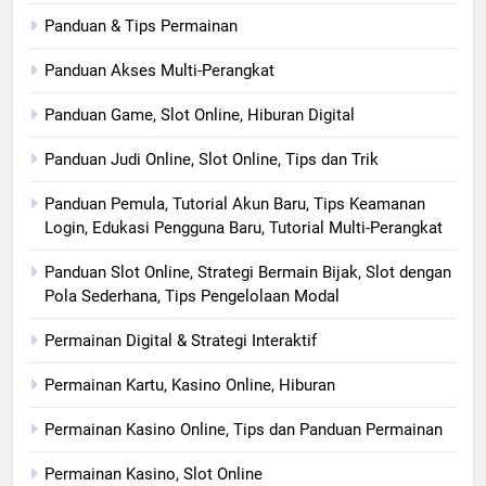
Panduan & Tips Permainan
Panduan Akses Multi-Perangkat
Panduan Game, Slot Online, Hiburan Digital
Panduan Judi Online, Slot Online, Tips dan Trik
Panduan Pemula, Tutorial Akun Baru, Tips Keamanan
Login, Edukasi Pengguna Baru, Tutorial Multi-Perangkat
Panduan Slot Online, Strategi Bermain Bijak, Slot dengan
Pola Sederhana, Tips Pengelolaan Modal
Permainan Digital & Strategi Interaktif
Permainan Kartu, Kasino Online, Hiburan
Permainan Kasino Online, Tips dan Panduan Permainan
Permainan Kasino, Slot Online