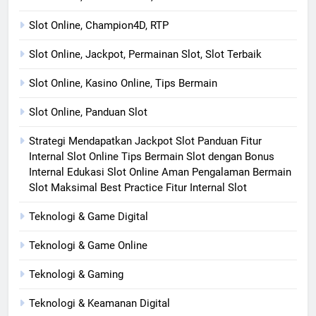
Slot Online, Champion4D, RTP
Slot Online, Jackpot, Permainan Slot, Slot Terbaik
Slot Online, Kasino Online, Tips Bermain
Slot Online, Panduan Slot
Strategi Mendapatkan Jackpot Slot Panduan Fitur
Internal Slot Online Tips Bermain Slot dengan Bonus
Internal Edukasi Slot Online Aman Pengalaman Bermain
Slot Maksimal Best Practice Fitur Internal Slot
Teknologi & Game Digital
Teknologi & Game Online
Teknologi & Gaming
Teknologi & Keamanan Digital