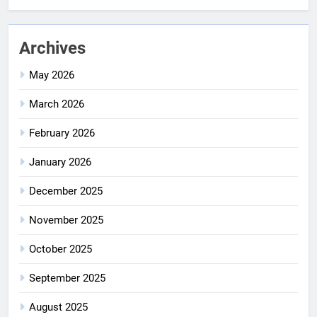
Archives
May 2026
March 2026
February 2026
January 2026
December 2025
November 2025
October 2025
September 2025
August 2025