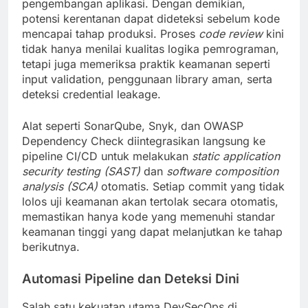
pengembangan aplikasi. Dengan demikian,
potensi kerentanan dapat dideteksi sebelum kode
mencapai tahap produksi. Proses
code review
kini
tidak hanya menilai kualitas logika pemrograman,
tetapi juga memeriksa praktik keamanan seperti
input validation, penggunaan library aman, serta
deteksi credential leakage.
Alat seperti SonarQube, Snyk, dan OWASP
Dependency Check diintegrasikan langsung ke
pipeline CI/CD untuk melakukan
static application
security testing (SAST)
dan
software composition
analysis (SCA)
otomatis. Setiap commit yang tidak
lolos uji keamanan akan tertolak secara otomatis,
memastikan hanya kode yang memenuhi standar
keamanan tinggi yang dapat melanjutkan ke tahap
berikutnya.
Automasi Pipeline dan Deteksi Dini
Salah satu kekuatan utama DevSecOps di