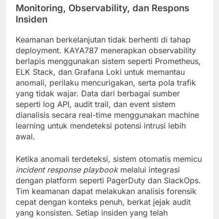
Monitoring, Observability, dan Respons
Insiden
Keamanan berkelanjutan tidak berhenti di tahap
deployment. KAYA787 menerapkan observability
berlapis menggunakan sistem seperti Prometheus,
ELK Stack, dan Grafana Loki untuk memantau
anomali, perilaku mencurigakan, serta pola trafik
yang tidak wajar. Data dari berbagai sumber
seperti log API, audit trail, dan event sistem
dianalisis secara real-time menggunakan machine
learning untuk mendeteksi potensi intrusi lebih
awal.
Ketika anomali terdeteksi, sistem otomatis memicu
incident response playbook
melalui integrasi
dengan platform seperti PagerDuty dan SlackOps.
Tim keamanan dapat melakukan analisis forensik
cepat dengan konteks penuh, berkat jejak audit
yang konsisten. Setiap insiden yang telah