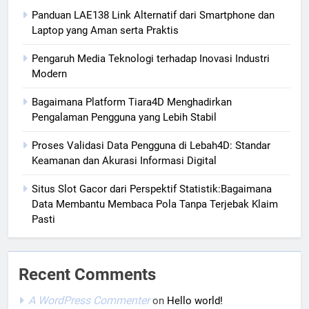
Panduan LAE138 Link Alternatif dari Smartphone dan
Laptop yang Aman serta Praktis
Pengaruh Media Teknologi terhadap Inovasi Industri
Modern
Bagaimana Platform Tiara4D Menghadirkan
Pengalaman Pengguna yang Lebih Stabil
Proses Validasi Data Pengguna di Lebah4D: Standar
Keamanan dan Akurasi Informasi Digital
Situs Slot Gacor dari Perspektif Statistik:Bagaimana
Data Membantu Membaca Pola Tanpa Terjebak Klaim
Pasti
Recent Comments
A WordPress Commenter
on
Hello world!