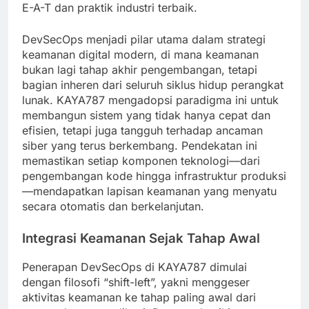
E-A-T dan praktik industri terbaik.
DevSecOps menjadi pilar utama dalam strategi
keamanan digital modern, di mana keamanan
bukan lagi tahap akhir pengembangan, tetapi
bagian inheren dari seluruh siklus hidup perangkat
lunak. KAYA787 mengadopsi paradigma ini untuk
membangun sistem yang tidak hanya cepat dan
efisien, tetapi juga tangguh terhadap ancaman
siber yang terus berkembang. Pendekatan ini
memastikan setiap komponen teknologi—dari
pengembangan kode hingga infrastruktur produksi
—mendapatkan lapisan keamanan yang menyatu
secara otomatis dan berkelanjutan.
Integrasi Keamanan Sejak Tahap Awal
Penerapan DevSecOps di KAYA787 dimulai
dengan filosofi “shift-left”, yakni menggeser
aktivitas keamanan ke tahap paling awal dari