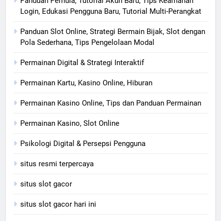
Panduan Pemula, Tutorial Akun Baru, Tips Keamanan
Login, Edukasi Pengguna Baru, Tutorial Multi-Perangkat
Panduan Slot Online, Strategi Bermain Bijak, Slot dengan
Pola Sederhana, Tips Pengelolaan Modal
Permainan Digital & Strategi Interaktif
Permainan Kartu, Kasino Online, Hiburan
Permainan Kasino Online, Tips dan Panduan Permainan
Permainan Kasino, Slot Online
Psikologi Digital & Persepsi Pengguna
situs resmi terpercaya
situs slot gacor
situs slot gacor hari ini