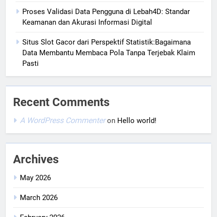
Proses Validasi Data Pengguna di Lebah4D: Standar
Keamanan dan Akurasi Informasi Digital
Situs Slot Gacor dari Perspektif Statistik:Bagaimana
Data Membantu Membaca Pola Tanpa Terjebak Klaim
Pasti
Recent Comments
A WordPress Commenter
on
Hello world!
Archives
May 2026
March 2026