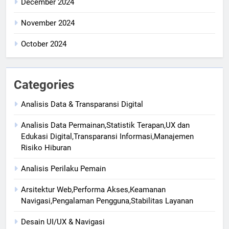
December 2024
November 2024
October 2024
Categories
Analisis Data & Transparansi Digital
Analisis Data Permainan,Statistik Terapan,UX dan
Edukasi Digital,Transparansi Informasi,Manajemen
Risiko Hiburan
Analisis Perilaku Pemain
Arsitektur Web,Performa Akses,Keamanan
Navigasi,Pengalaman Pengguna,Stabilitas Layanan
Desain UI/UX & Navigasi