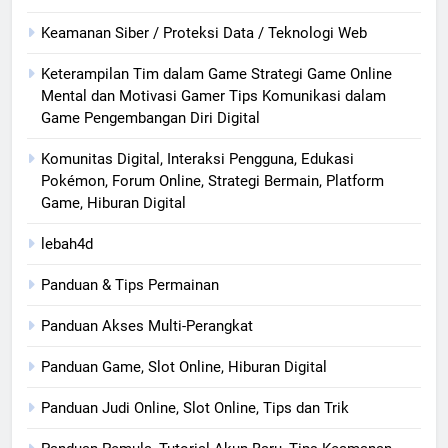
Keamanan Siber / Proteksi Data / Teknologi Web
Keterampilan Tim dalam Game Strategi Game Online
Mental dan Motivasi Gamer Tips Komunikasi dalam
Game Pengembangan Diri Digital
Komunitas Digital, Interaksi Pengguna, Edukasi
Pokémon, Forum Online, Strategi Bermain, Platform
Game, Hiburan Digital
lebah4d
Panduan & Tips Permainan
Panduan Akses Multi-Perangkat
Panduan Game, Slot Online, Hiburan Digital
Panduan Judi Online, Slot Online, Tips dan Trik