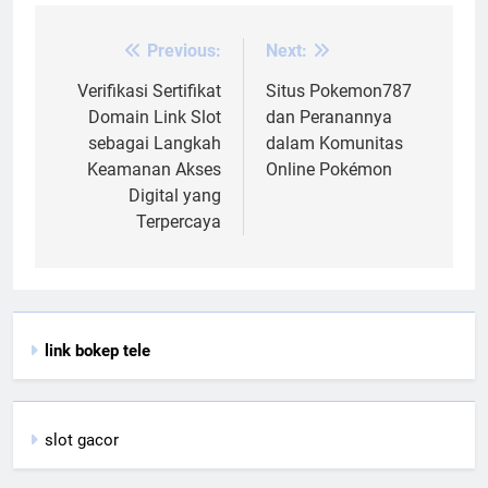
Previous:
Next:
Post
navigation
Verifikasi Sertifikat
Situs Pokemon787
Domain Link Slot
dan Peranannya
sebagai Langkah
dalam Komunitas
Keamanan Akses
Online Pokémon
Digital yang
Terpercaya
link bokep tele
slot gacor