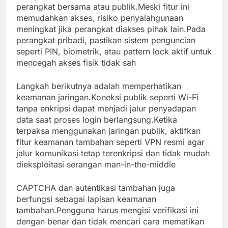
perangkat bersama atau publik.Meski fitur ini
memudahkan akses, risiko penyalahgunaan
meningkat jika perangkat diakses pihak lain.Pada
perangkat pribadi, pastikan sistem penguncian
seperti PIN, biometrik, atau pattern lock aktif untuk
mencegah akses fisik tidak sah
Langkah berikutnya adalah memperhatikan
keamanan jaringan.Koneksi publik seperti Wi-Fi
tanpa enkripsi dapat menjadi jalur penyadapan
data saat proses login berlangsung.Ketika
terpaksa menggunakan jaringan publik, aktifkan
fitur keamanan tambahan seperti VPN resmi agar
jalur komunikasi tetap terenkripsi dan tidak mudah
dieksploitasi serangan man-in-the-middle
CAPTCHA dan autentikasi tambahan juga
berfungsi sebagai lapisan keamanan
tambahan.Pengguna harus mengisi verifikasi ini
dengan benar dan tidak mencari cara mematikan