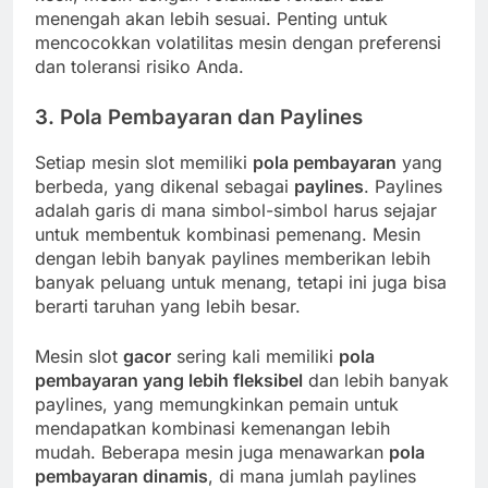
menengah akan lebih sesuai. Penting untuk
mencocokkan volatilitas mesin dengan preferensi
dan toleransi risiko Anda.
3.
Pola Pembayaran dan Paylines
Setiap mesin slot memiliki
pola pembayaran
yang
berbeda, yang dikenal sebagai
paylines
. Paylines
adalah garis di mana simbol-simbol harus sejajar
untuk membentuk kombinasi pemenang. Mesin
dengan lebih banyak paylines memberikan lebih
banyak peluang untuk menang, tetapi ini juga bisa
berarti taruhan yang lebih besar.
Mesin slot
gacor
sering kali memiliki
pola
pembayaran yang lebih fleksibel
dan lebih banyak
paylines, yang memungkinkan pemain untuk
mendapatkan kombinasi kemenangan lebih
mudah. Beberapa mesin juga menawarkan
pola
pembayaran dinamis
, di mana jumlah paylines