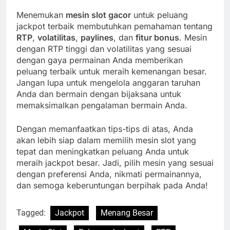
Menemukan
mesin slot gacor
untuk peluang
jackpot terbaik membutuhkan pemahaman tentang
RTP
,
volatilitas
,
paylines
, dan
fitur bonus
. Mesin
dengan RTP tinggi dan volatilitas yang sesuai
dengan gaya permainan Anda memberikan
peluang terbaik untuk meraih kemenangan besar.
Jangan lupa untuk mengelola anggaran taruhan
Anda dan bermain dengan bijaksana untuk
memaksimalkan pengalaman bermain Anda.
Dengan memanfaatkan tips-tips di atas, Anda
akan lebih siap dalam memilih mesin slot yang
tepat dan meningkatkan peluang Anda untuk
meraih jackpot besar. Jadi, pilih mesin yang sesuai
dengan preferensi Anda, nikmati permainannya,
dan semoga keberuntungan berpihak pada Anda!
Tagged:
Jackpot
Menang Besar