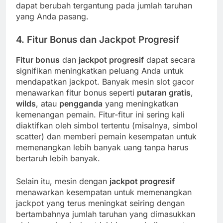
dapat berubah tergantung pada jumlah taruhan
yang Anda pasang.
4.
Fitur Bonus dan Jackpot Progresif
Fitur bonus
dan
jackpot progresif
dapat secara
signifikan meningkatkan peluang Anda untuk
mendapatkan jackpot. Banyak mesin slot gacor
menawarkan fitur bonus seperti
putaran gratis
,
wilds
, atau
pengganda
yang meningkatkan
kemenangan pemain. Fitur-fitur ini sering kali
diaktifkan oleh simbol tertentu (misalnya, simbol
scatter) dan memberi pemain kesempatan untuk
memenangkan lebih banyak uang tanpa harus
bertaruh lebih banyak.
Selain itu, mesin dengan
jackpot progresif
menawarkan kesempatan untuk memenangkan
jackpot yang terus meningkat seiring dengan
bertambahnya jumlah taruhan yang dimasukkan