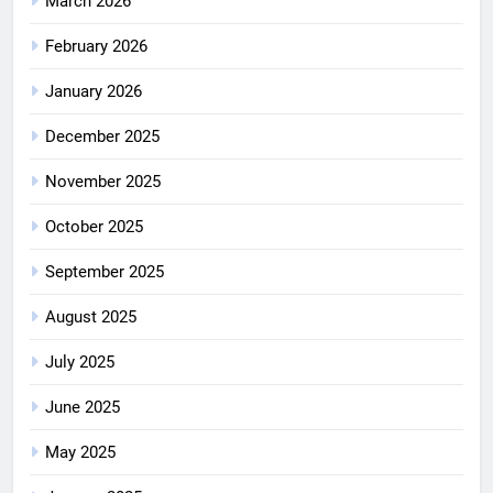
March 2026
February 2026
January 2026
December 2025
November 2025
October 2025
September 2025
August 2025
July 2025
June 2025
May 2025