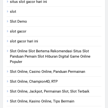
situs slot gacor hari ini
slot
Slot Demo
slot gacor
slot gacor hari ini
Slot Online Slot Bertema Rekomendasi Situs Slot
Panduan Pemain Slot Hiburan Digital Game Online
Populer
Slot Online, Casino Online, Panduan Permainan
Slot Online, Champion4D, RTP
Slot Online, Jackpot, Permainan Slot, Slot Terbaik
Slot Online, Kasino Online, Tips Bermain