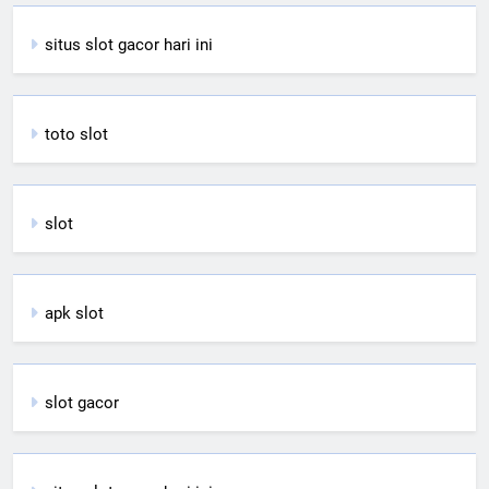
situs slot gacor hari ini
toto slot
slot
apk slot
slot gacor