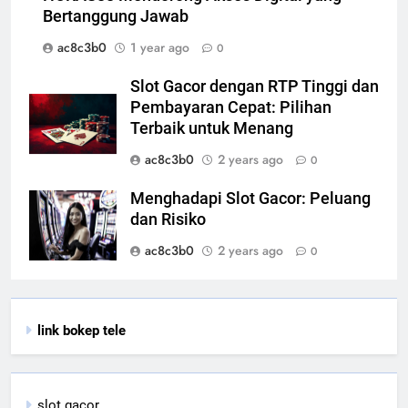
Bertanggung Jawab
ac8c3b0
1 year ago
0
Slot Gacor dengan RTP Tinggi dan
Pembayaran Cepat: Pilihan
Terbaik untuk Menang
ac8c3b0
2 years ago
0
Menghadapi Slot Gacor: Peluang
dan Risiko
ac8c3b0
2 years ago
0
link bokep tele
slot gacor