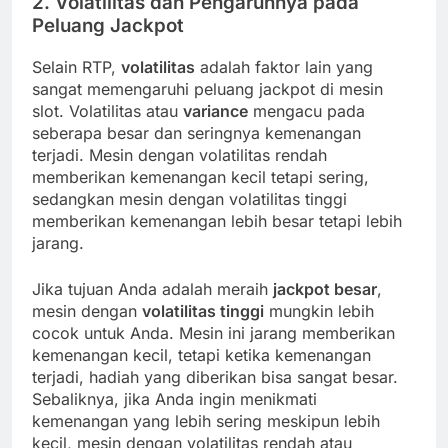
2.
Volatilitas dan Pengaruhnya pada
Peluang Jackpot
Selain RTP,
volatilitas
adalah faktor lain yang
sangat memengaruhi peluang jackpot di mesin
slot. Volatilitas atau
variance
mengacu pada
seberapa besar dan seringnya kemenangan
terjadi. Mesin dengan volatilitas rendah
memberikan kemenangan kecil tetapi sering,
sedangkan mesin dengan volatilitas tinggi
memberikan kemenangan lebih besar tetapi lebih
jarang.
Jika tujuan Anda adalah meraih
jackpot besar
,
mesin dengan
volatilitas tinggi
mungkin lebih
cocok untuk Anda. Mesin ini jarang memberikan
kemenangan kecil, tetapi ketika kemenangan
terjadi, hadiah yang diberikan bisa sangat besar.
Sebaliknya, jika Anda ingin menikmati
kemenangan yang lebih sering meskipun lebih
kecil, mesin dengan volatilitas rendah atau