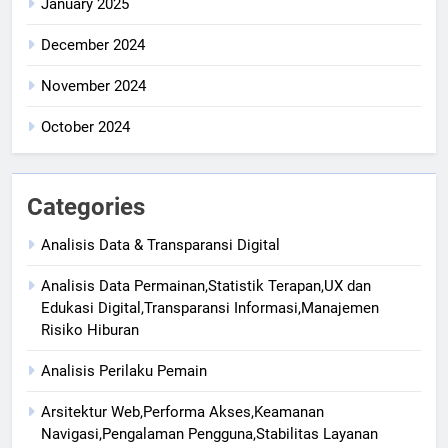
January 2025
December 2024
November 2024
October 2024
Categories
Analisis Data & Transparansi Digital
Analisis Data Permainan,Statistik Terapan,UX dan
Edukasi Digital,Transparansi Informasi,Manajemen
Risiko Hiburan
Analisis Perilaku Pemain
Arsitektur Web,Performa Akses,Keamanan
Navigasi,Pengalaman Pengguna,Stabilitas Layanan