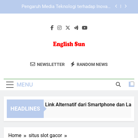
Skip
Industri Modern
to
Bagaimana Platform Tiara4D Menghadirkan
Pengalaman Pengguna yang Lebih Stabil
content
Proses Validasi Data Pengguna di Lebah4D:
Standar Keamanan dan Akurasi Informasi Digital
Panduan LAE138 Link Alternatif dari Smartphone
dan Laptop yang Aman serta Praktis
Pengaruh Media Teknologi terhadap Inovasi
English Sun
Industri Modern
English Sun Menyediakan Materi Belajar
NEWSLETTER
RANDOM NEWS
Bagaimana Platform Tiara4D Menghadirkan
Bahasa Inggris Yang Interaktif Dan
Pengalaman Pengguna yang Lebih Stabil
Mudah Dipahami Untuk Semua
Proses Validasi Data Pengguna di Lebah4D:
MENU
Tingkatan.
Standar Keamanan dan Akurasi Informasi Digital
Panduan LAE138 Link Alternatif dari Smartphone dan Laptop 
HEADLINES
3 Months Ago
Home
situs slot gacor