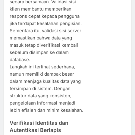
secara bersamaan. Validasi sisi
klien membantu memberikan
respons cepat kepada pengguna
jika terdapat kesalahan pengisian.
Sementara itu, validasi sisi server
memastikan bahwa data yang
masuk tetap diverifikasi kembali
sebelum disimpan ke dalam
database.
Langkah ini terlihat sederhana,
namun memiliki dampak besar
dalam menjaga kualitas data yang
tersimpan di sistem. Dengan
struktur data yang konsisten,
pengelolaan informasi menjadi
lebih efisien dan minim kesalahan.
Verifikasi Identitas dan
Autentikasi Berlapis