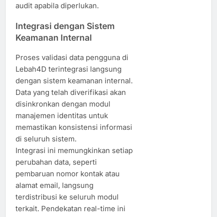
audit apabila diperlukan.
Integrasi dengan Sistem
Keamanan Internal
Proses validasi data pengguna di
Lebah4D terintegrasi langsung
dengan sistem keamanan internal.
Data yang telah diverifikasi akan
disinkronkan dengan modul
manajemen identitas untuk
memastikan konsistensi informasi
di seluruh sistem.
Integrasi ini memungkinkan setiap
perubahan data, seperti
pembaruan nomor kontak atau
alamat email, langsung
terdistribusi ke seluruh modul
terkait. Pendekatan real-time ini