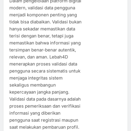
Dalam pengelolaan platform digital
modern, validasi data pengguna
menjadi komponen penting yang
tidak bisa diabaikan. Validasi bukan
hanya sekadar memastikan data
terisi dengan benar, tetapi juga
memastikan bahwa informasi yang
tersimpan benar-benar autentik,
relevan, dan aman. Lebah4D
menerapkan proses validasi data
pengguna secara sistematis untuk
menjaga integritas sistem
sekaligus membangun
kepercayaan jangka panjang.
Validasi data pada dasarnya adalah
proses pemeriksaan dan verifikasi
informasi yang diberikan
pengguna saat registrasi maupun
saat melakukan pembaruan profil.