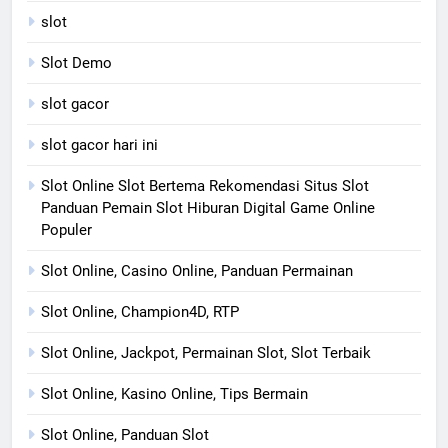
slot
Slot Demo
slot gacor
slot gacor hari ini
Slot Online Slot Bertema Rekomendasi Situs Slot
Panduan Pemain Slot Hiburan Digital Game Online
Populer
Slot Online, Casino Online, Panduan Permainan
Slot Online, Champion4D, RTP
Slot Online, Jackpot, Permainan Slot, Slot Terbaik
Slot Online, Kasino Online, Tips Bermain
Slot Online, Panduan Slot