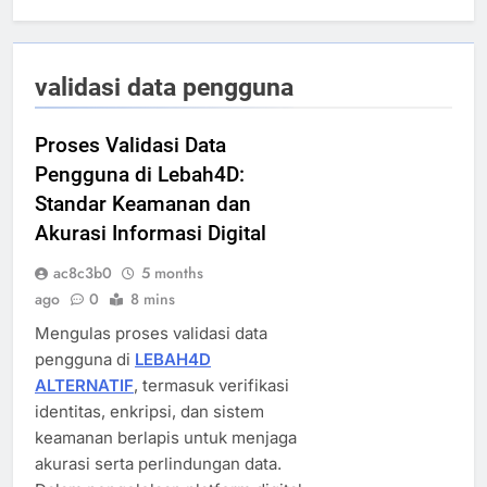
validasi data pengguna
Proses Validasi Data
Pengguna di Lebah4D:
Standar Keamanan dan
Akurasi Informasi Digital
ac8c3b0
5 months
ago
0
8 mins
Mengulas proses validasi data
pengguna di
LEBAH4D
ALTERNATIF
, termasuk verifikasi
identitas, enkripsi, dan sistem
keamanan berlapis untuk menjaga
akurasi serta perlindungan data.