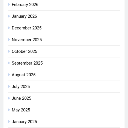
February 2026
January 2026
December 2025
November 2025
October 2025
September 2025
August 2025
July 2025
June 2025
May 2025
January 2025