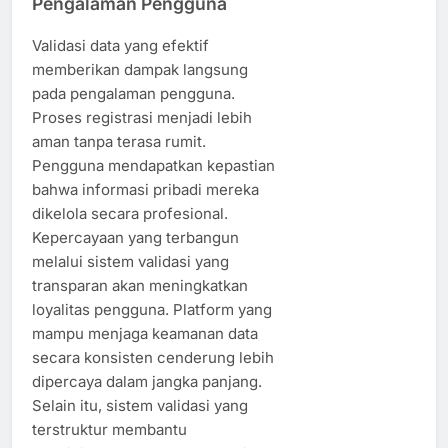
Pengalaman Pengguna
Validasi data yang efektif
memberikan dampak langsung
pada pengalaman pengguna.
Proses registrasi menjadi lebih
aman tanpa terasa rumit.
Pengguna mendapatkan kepastian
bahwa informasi pribadi mereka
dikelola secara profesional.
Kepercayaan yang terbangun
melalui sistem validasi yang
transparan akan meningkatkan
loyalitas pengguna. Platform yang
mampu menjaga keamanan data
secara konsisten cenderung lebih
dipercaya dalam jangka panjang.
Selain itu, sistem validasi yang
terstruktur membantu