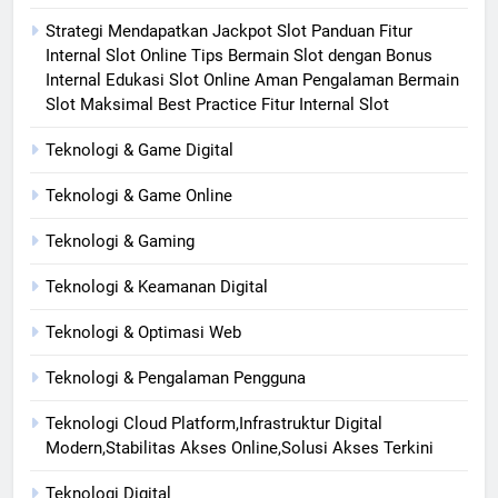
Strategi Mendapatkan Jackpot Slot Panduan Fitur
Internal Slot Online Tips Bermain Slot dengan Bonus
Internal Edukasi Slot Online Aman Pengalaman Bermain
Slot Maksimal Best Practice Fitur Internal Slot
Teknologi & Game Digital
Teknologi & Game Online
Teknologi & Gaming
Teknologi & Keamanan Digital
Teknologi & Optimasi Web
Teknologi & Pengalaman Pengguna
Teknologi Cloud Platform,Infrastruktur Digital
Modern,Stabilitas Akses Online,Solusi Akses Terkini
Teknologi Digital