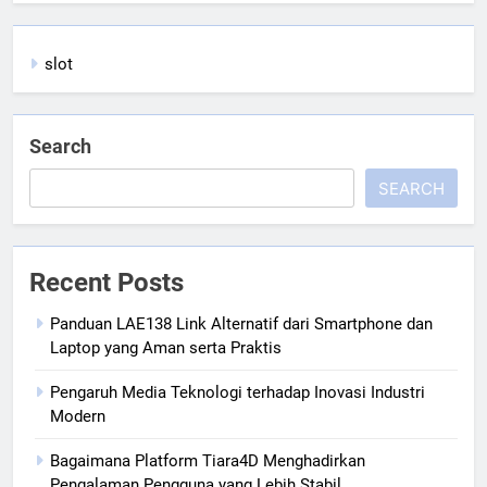
slot
Search
SEARCH
Recent Posts
Panduan LAE138 Link Alternatif dari Smartphone dan
Laptop yang Aman serta Praktis
Pengaruh Media Teknologi terhadap Inovasi Industri
Modern
Bagaimana Platform Tiara4D Menghadirkan
Pengalaman Pengguna yang Lebih Stabil