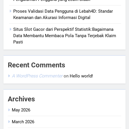
Proses Validasi Data Pengguna di Lebah4D: Standar
Keamanan dan Akurasi Informasi Digital
Situs Slot Gacor dari Perspektif Statistik:Bagaimana
Data Membantu Membaca Pola Tanpa Terjebak Klaim
Pasti
Recent Comments
A WordPress Commenter
on
Hello world!
Archives
May 2026
March 2026