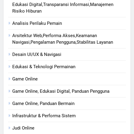
Edukasi Digital,Transparansi Informasi,Manajemen
Risiko Hiburan
Analisis Perilaku Pemain
Arsitektur Web,Performa Akses,Keamanan
Navigasi,Pengalaman Pengguna,Stabilitas Layanan
Desain UI/UX & Navigasi
Edukasi & Teknologi Permainan
Game Online
Game Online, Edukasi Digital, Panduan Pengguna
Game Online, Panduan Bermain
Infrastruktur & Performa Sistem
Judi Online