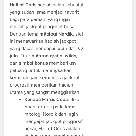
Hall of Gods
adalah salah satu slot
yang sudah lama menjadi favorit
bagi para pemain yang ingin
meraih jackpot progresif besar.
Dengan tema
mitologi Nordik
, slot
ini menawarkan hadiah jackpot
yang dapat mencapai lebih dari
€7
juta
. Fitur
putaran gratis
,
wilds
,
dan
simbol bonus
memberikan
peluang untuk meningkatkan
kemenangan, sementara jackpot
progresif memberikan hadiah
utama yang sangat menggiurkan.
Kenapa Harus Coba
: Jika
Anda tertarik pada tema
mitologi Nordik dan ingin
mengejar jackpot progresif
besar, Hall of Gods adalah
pilihan yang sangat menarik.