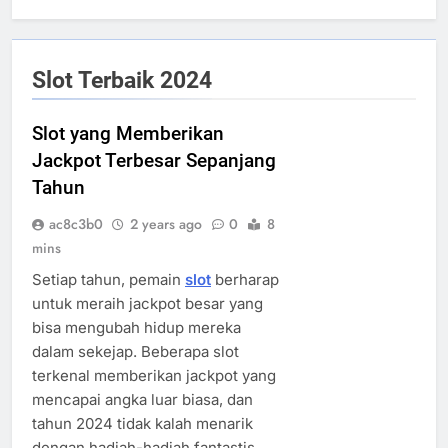
Slot Terbaik 2024
Slot yang Memberikan
Jackpot Terbesar Sepanjang
Tahun
ac8c3b0
2 years ago
0
8
mins
Setiap tahun, pemain
slot
berharap
untuk meraih jackpot besar yang
bisa mengubah hidup mereka
dalam sekejap. Beberapa slot
terkenal memberikan jackpot yang
mencapai angka luar biasa, dan
tahun 2024 tidak kalah menarik
dengan hadiah-hadiah fantastis