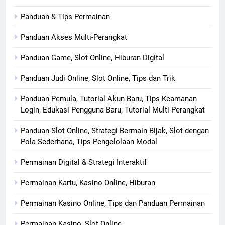
Panduan & Tips Permainan
Panduan Akses Multi-Perangkat
Panduan Game, Slot Online, Hiburan Digital
Panduan Judi Online, Slot Online, Tips dan Trik
Panduan Pemula, Tutorial Akun Baru, Tips Keamanan
Login, Edukasi Pengguna Baru, Tutorial Multi-Perangkat
Panduan Slot Online, Strategi Bermain Bijak, Slot dengan
Pola Sederhana, Tips Pengelolaan Modal
Permainan Digital & Strategi Interaktif
Permainan Kartu, Kasino Online, Hiburan
Permainan Kasino Online, Tips dan Panduan Permainan
Permainan Kasino, Slot Online