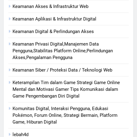
Keamanan Akses & Infrastruktur Web
Keamanan Aplikasi & Infrastruktur Digital
Keamanan Digital & Perlindungan Akses
Keamanan Privasi Digital,Manajemen Data
Pengguna,Stabilitas Platform Online,Perlindungan
Akses,Pengalaman Pengguna
Keamanan Siber / Proteksi Data / Teknologi Web
Keterampilan Tim dalam Game Strategi Game Online
Mental dan Motivasi Gamer Tips Komunikasi dalam
Game Pengembangan Diri Digital
Komunitas Digital, Interaksi Pengguna, Edukasi
Pokémon, Forum Online, Strategi Bermain, Platform
Game, Hiburan Digital
lebah4d