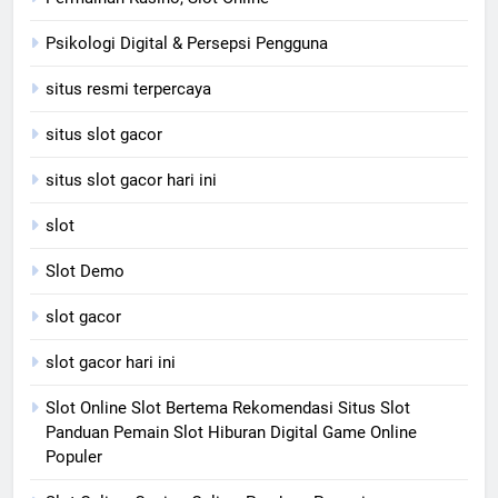
Psikologi Digital & Persepsi Pengguna
situs resmi terpercaya
situs slot gacor
situs slot gacor hari ini
slot
Slot Demo
slot gacor
slot gacor hari ini
Slot Online Slot Bertema Rekomendasi Situs Slot
Panduan Pemain Slot Hiburan Digital Game Online
Populer