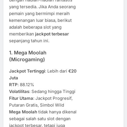
yang tersedia. Jika Anda seorang
pemain yang bermimpi meraih
kemenangan luar biasa, berikut
adalah beberapa slot yang
memberikan
jackpot terbesar
sepanjang tahun ini.
1. Mega Moolah
(Microgaming)
Jackpot Tertinggi
: Lebih dari
€20
Juta
RTP
: 88.12%
Volatilitas
: Sedang hingga Tinggi
Fitur Utama
: Jackpot Progresif,
Putaran Gratis, Simbol Wild
Mega Moolah
tidak hanya dikenal
sebagai salah satu slot dengan
jackpot terbesar, tetapi juga