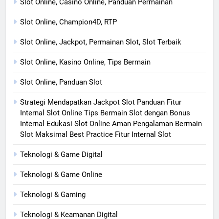
Slot Online, Casino Online, Panduan Permainan
Slot Online, Champion4D, RTP
Slot Online, Jackpot, Permainan Slot, Slot Terbaik
Slot Online, Kasino Online, Tips Bermain
Slot Online, Panduan Slot
Strategi Mendapatkan Jackpot Slot Panduan Fitur
Internal Slot Online Tips Bermain Slot dengan Bonus
Internal Edukasi Slot Online Aman Pengalaman Bermain
Slot Maksimal Best Practice Fitur Internal Slot
Teknologi & Game Digital
Teknologi & Game Online
Teknologi & Gaming
Teknologi & Keamanan Digital