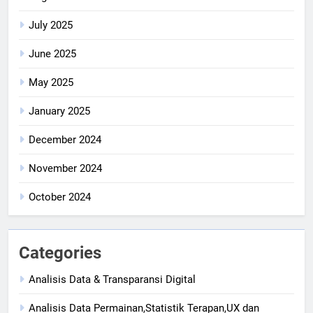
July 2025
June 2025
May 2025
January 2025
December 2024
November 2024
October 2024
Categories
Analisis Data & Transparansi Digital
Analisis Data Permainan,Statistik Terapan,UX dan