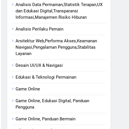
Analisis Data Permainan,Statistik Terapan,UX
dan Edukasi Digital,Transparansi
Informasi,Manajemen Risiko Hiburan
Analisis Perilaku Pemain
Arsitektur Web,Performa Akses,Keamanan
Navigasi,Pengalaman Pengguna,Stabilitas
Layanan
Desain UI/UX & Navigasi
Edukasi & Teknologi Permainan
Game Online
Game Online, Edukasi Digital, Panduan
Pengguna
Game Online, Panduan Bermain