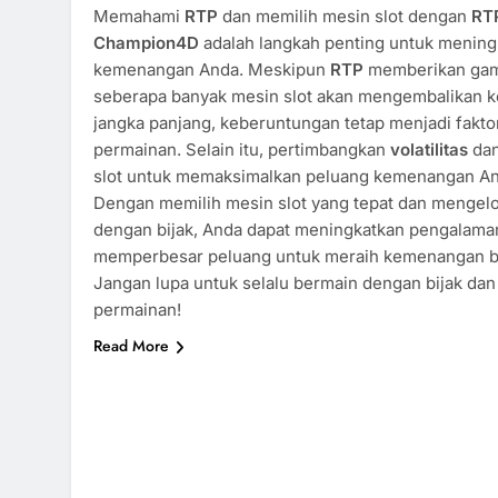
Memahami
RTP
dan memilih mesin slot dengan
RTP
Champion4D
adalah langkah penting untuk mening
kemenangan Anda. Meskipun
RTP
memberikan gam
seberapa banyak mesin slot akan mengembalikan 
jangka panjang, keberuntungan tetap menjadi fakto
permainan. Selain itu, pertimbangkan
volatilitas
dan
slot untuk memaksimalkan peluang kemenangan An
Dengan memilih mesin slot yang tepat dan mengelo
dengan bijak, Anda dapat meningkatkan pengalama
memperbesar peluang untuk meraih kemenangan b
Jangan lupa untuk selalu bermain dengan bijak da
permainan!
Read More