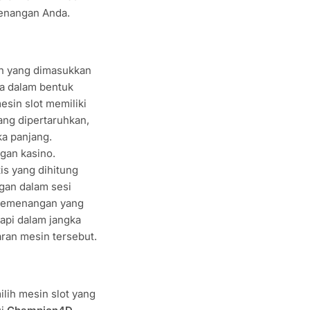
menangan Anda.
an yang dimasukkan
a dalam bentuk
esin slot memiliki
yang dipertaruhkan,
a panjang.
gan kasino.
tis yang dihitung
gan dalam sesi
 kemenangan yang
tapi dalam jangka
an mesin tersebut.
lih mesin slot yang