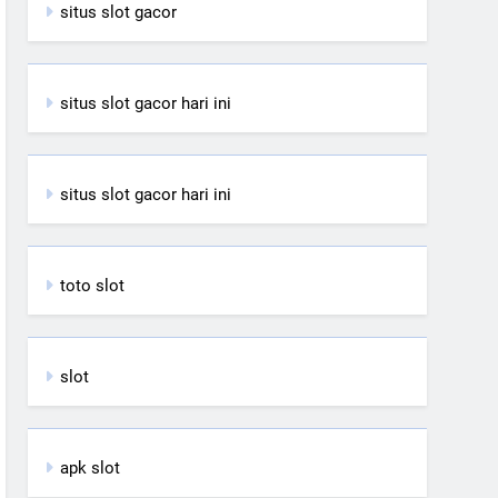
situs slot gacor
situs slot gacor hari ini
situs slot gacor hari ini
toto slot
slot
apk slot