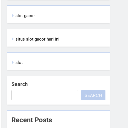
slot gacor
situs slot gacor hari ini
slot
Search
SEARCH
Recent Posts