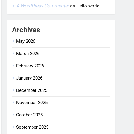
A WordPress Commenter
on
Hello world!
Archives
May 2026
March 2026
February 2026
January 2026
December 2025
November 2025
October 2025
September 2025