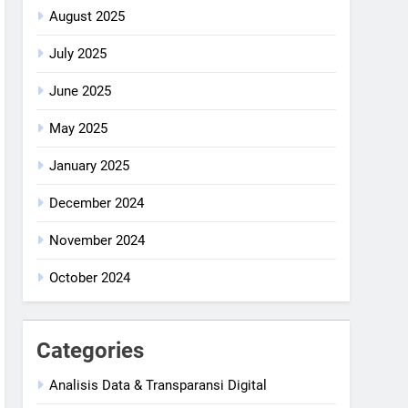
August 2025
July 2025
June 2025
May 2025
January 2025
December 2024
November 2024
October 2024
Categories
Analisis Data & Transparansi Digital