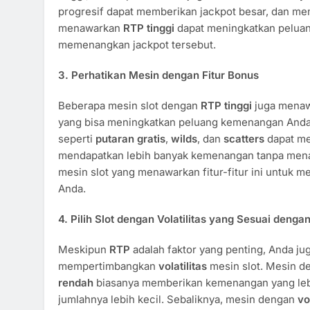
progresif dapat memberikan jackpot besar, dan mem
menawarkan
RTP tinggi
dapat meningkatkan pelua
memenangkan jackpot tersebut.
3.
Perhatikan Mesin dengan Fitur Bonus
Beberapa mesin slot dengan
RTP tinggi
juga mena
yang bisa meningkatkan peluang kemenangan Anda le
seperti
putaran gratis
,
wilds
, dan
scatters
dapat m
mendapatkan lebih banyak kemenangan tanpa mena
mesin slot yang menawarkan fitur-fitur ini untuk 
Anda.
4.
Pilih Slot dengan Volatilitas yang Sesuai deng
Meskipun
RTP
adalah faktor yang penting, Anda ju
mempertimbangkan
volatilitas
mesin slot. Mesin 
rendah
biasanya memberikan kemenangan yang leb
jumlahnya lebih kecil. Sebaliknya, mesin dengan
vo