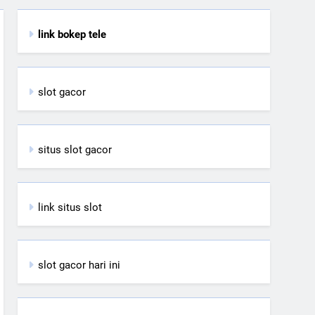
link bokep tele
slot gacor
situs slot gacor
link situs slot
slot gacor hari ini