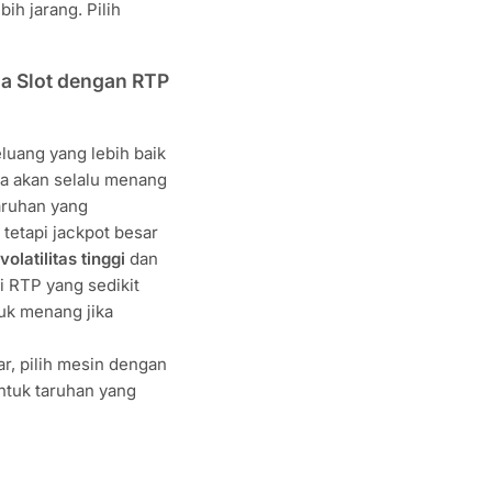
ih jarang. Pilih
a Slot dengan RTP
uang yang lebih baik
da akan selalu menang
aruhan yang
tetapi jackpot besar
volatilitas tinggi
dan
i RTP yang sedikit
uk menang jika
r, pilih mesin dengan
untuk taruhan yang