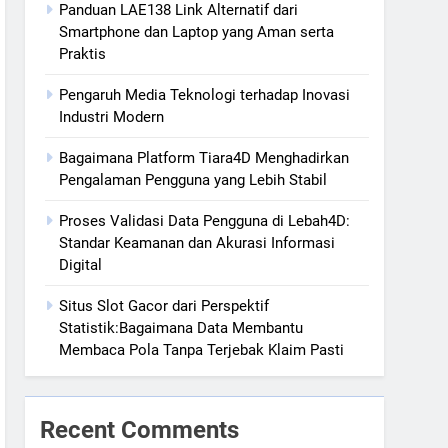
Panduan LAE138 Link Alternatif dari
Smartphone dan Laptop yang Aman serta
Praktis
Pengaruh Media Teknologi terhadap Inovasi
Industri Modern
Bagaimana Platform Tiara4D Menghadirkan
Pengalaman Pengguna yang Lebih Stabil
Proses Validasi Data Pengguna di Lebah4D:
Standar Keamanan dan Akurasi Informasi
Digital
Situs Slot Gacor dari Perspektif
Statistik:Bagaimana Data Membantu
Membaca Pola Tanpa Terjebak Klaim Pasti
Recent Comments