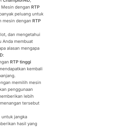
Di
Champion4D
,
. Mesin dengan
RTP
 banyak peluang untuk
an mesin dengan
RTP
lot, dan mengetahui
tu Anda membuat
rapa alasan mengapa
4D
:
engan
RTP tinggi
 mendapatkan kembali
panjang.
engan memilih mesin
lkan penggunaan
memberikan lebih
emenangan tersebut
 untuk jangka
erikan hasil yang