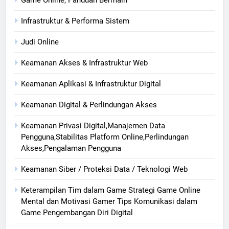
Game Online, Panduan Bermain
Infrastruktur & Performa Sistem
Judi Online
Keamanan Akses & Infrastruktur Web
Keamanan Aplikasi & Infrastruktur Digital
Keamanan Digital & Perlindungan Akses
Keamanan Privasi Digital,Manajemen Data
Pengguna,Stabilitas Platform Online,Perlindungan
Akses,Pengalaman Pengguna
Keamanan Siber / Proteksi Data / Teknologi Web
Keterampilan Tim dalam Game Strategi Game Online
Mental dan Motivasi Gamer Tips Komunikasi dalam
Game Pengembangan Diri Digital