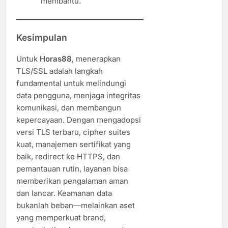
membantu.
Kesimpulan
Untuk
Horas88
, menerapkan
TLS/SSL adalah langkah
fundamental untuk melindungi
data pengguna, menjaga integritas
komunikasi, dan membangun
kepercayaan. Dengan mengadopsi
versi TLS terbaru, cipher suites
kuat, manajemen sertifikat yang
baik, redirect ke HTTPS, dan
pemantauan rutin, layanan bisa
memberikan pengalaman aman
dan lancar. Keamanan data
bukanlah beban—melainkan aset
yang memperkuat brand,