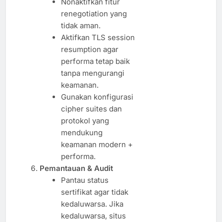
Nonaktifkan fitur
renegotiation yang
tidak aman.
Aktifkan TLS session
resumption agar
performa tetap baik
tanpa mengurangi
keamanan.
Gunakan konfigurasi
cipher suites dan
protokol yang
mendukung
keamanan modern +
performa.
Pemantauan & Audit
Pantau status
sertifikat agar tidak
kedaluwarsa. Jika
kedaluwarsa, situs