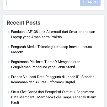
SEARCH
Recent Posts
Panduan LAE138 Link Alternatif dari Smartphone dan
Laptop yang Aman serta Praktis
Pengaruh Media Teknologi terhadap Inovasi Industri
Modern
Bagaimana Platform Tiara4D Menghadirkan
Pengalaman Pengguna yang Lebih Stabil
Proses Validasi Data Pengguna di Lebah4D: Standar
Keamanan dan Akurasi Informasi Digital
Situs Slot Gacor dari Perspektif Statistik:Bagaimana
Data Membantu Membaca Pola Tanpa Terjebak Klaim
Pasti