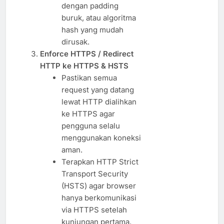
dengan padding
buruk, atau algoritma
hash yang mudah
dirusak.
Enforce HTTPS / Redirect
HTTP ke HTTPS & HSTS
Pastikan semua
request yang datang
lewat HTTP dialihkan
ke HTTPS agar
pengguna selalu
menggunakan koneksi
aman.
Terapkan HTTP Strict
Transport Security
(HSTS) agar browser
hanya berkomunikasi
via HTTPS setelah
kunjungan pertama.