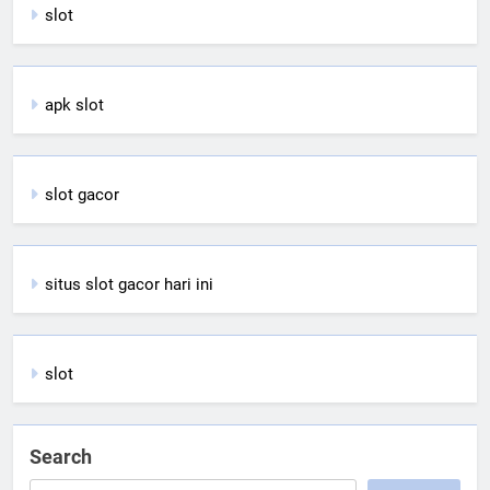
slot
apk slot
slot gacor
situs slot gacor hari ini
slot
Search