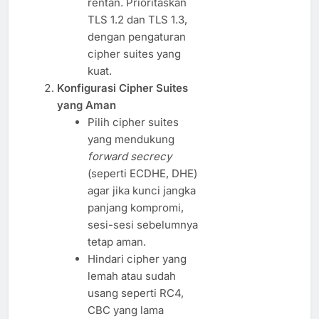
rentan. Prioritaskan
TLS 1.2 dan TLS 1.3,
dengan pengaturan
cipher suites yang
kuat.
Konfigurasi Cipher Suites
yang Aman
Pilih cipher suites
yang mendukung
forward secrecy
(seperti ECDHE, DHE)
agar jika kunci jangka
panjang kompromi,
sesi-sesi sebelumnya
tetap aman.
Hindari cipher yang
lemah atau sudah
usang seperti RC4,
CBC yang lama