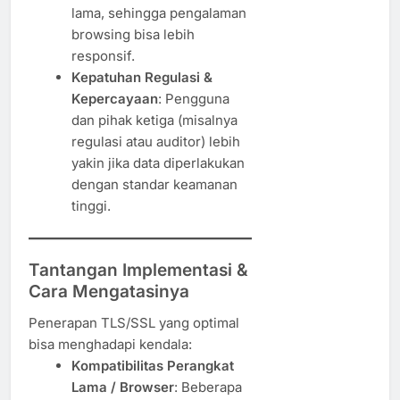
lama, sehingga pengalaman
browsing bisa lebih
responsif.
Kepatuhan Regulasi &
Kepercayaan
: Pengguna
dan pihak ketiga (misalnya
regulasi atau auditor) lebih
yakin jika data diperlakukan
dengan standar keamanan
tinggi.
Tantangan Implementasi &
Cara Mengatasinya
Penerapan TLS/SSL yang optimal
bisa menghadapi kendala:
Kompatibilitas Perangkat
Lama / Browser
: Beberapa