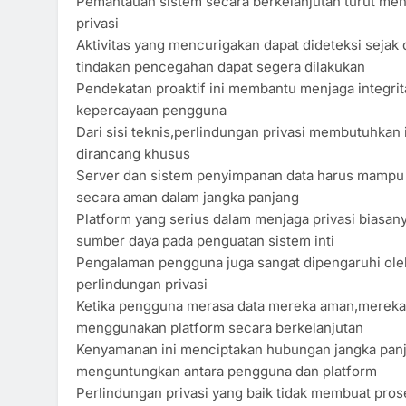
Pemantauan sistem secara berkelanjutan turut me
privasi
Aktivitas yang mencurigakan dapat dideteksi sejak 
tindakan pencegahan dapat segera dilakukan
Pendekatan proaktif ini membantu menjaga integrit
kepercayaan pengguna
Dari sisi teknis,perlindungan privasi membutuhkan 
dirancang khusus
Server dan sistem penyimpanan data harus mampu 
secara aman dalam jangka panjang
Platform yang serius dalam menjaga privasi biasa
sumber daya pada penguatan sistem inti
Pengalaman pengguna juga sangat dipengaruhi oleh
perlindungan privasi
Ketika pengguna merasa data mereka aman,mereka
menggunakan platform secara berkelanjutan
Kenyamanan ini menciptakan hubungan jangka panj
menguntungkan antara pengguna dan platform
Perlindungan privasi yang baik tidak membuat pro