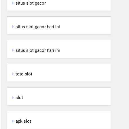
situs slot gacor
situs slot gacor hari ini
situs slot gacor hari ini
toto slot
slot
apk slot