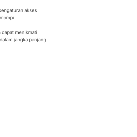
pengaturan akses
m mampu
 dapat menikmati
 dalam jangka panjang