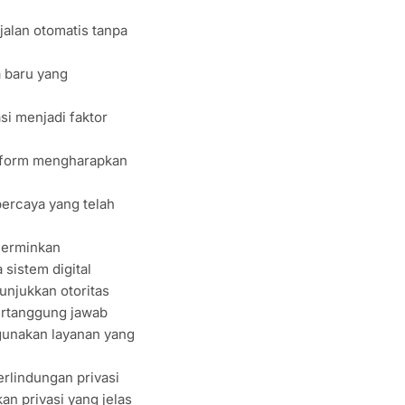
jalan otomatis tanpa
 baru yang
si menjadi faktor
atform mengharapkan
percaya yang telah
cerminkan
sistem digital
njukkan otoritas
ertanggung jawab
unakan layanan yang
rlindungan privasi
an privasi yang jelas