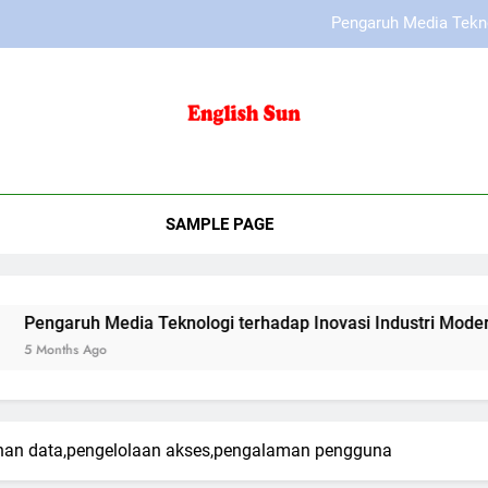
Pengaruh Media Tekno
Bagaimana Platform Tiara4D Menghadirkan P
Proses Validasi Data Pengguna di Lebah4D: Standar K
lish Sun
Panduan LAE138 Link Alternatif dari Smartpho
un Menyediakan Materi Belajar Bahasa Inggris Yang Interaktif
Pengaruh Media Tekno
SAMPLE PAGE
Bagaimana Platform Tiara4D Menghadirkan P
Proses Validasi Data Pengguna di Lebah4D: Standar K
ruh Media Teknologi terhadap Inovasi Industri Modern
s Ago
5
manan data,pengelolaan akses,pengalaman pengguna