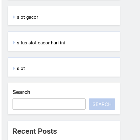
slot gacor
situs slot gacor hari ini
slot
Search
SEARCH
Recent Posts