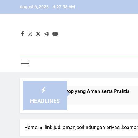
Skip
August 6, 2026
4:27:59 AM
to
content
Eng
English S
 Smartphone dan Laptop yang Aman serta Praktis
Penga
5 Month
HEADLINES
Home
link judi aman,perlindungan privasi,kea