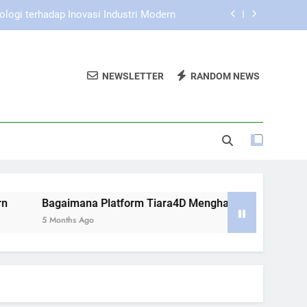
logi terhadap Inovasi Industri Modern
engalaman Pengguna yang Lebih Stabil
eamanan dan Akurasi Informasi Digital
NEWSLETTER
RANDOM NEWS
ne dan Laptop yang Aman serta Praktis
 Dan Mudah Dipahami Untuk Semua Tingkatan.
logi terhadap Inovasi Industri Modern
engalaman Pengguna yang Lebih Stabil
eamanan dan Akurasi Informasi Digital
Bagaimana Platform Tiara4D Menghadirkan Pengalaman Pengg
 Months Ago