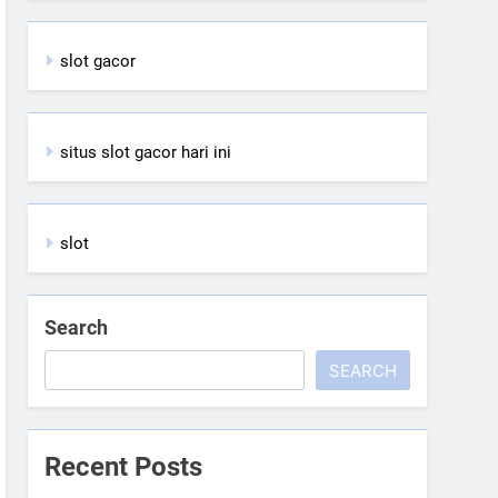
slot gacor
situs slot gacor hari ini
slot
Search
SEARCH
Recent Posts