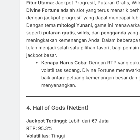
Fitur Utama
: Jackpot Progresif, Putaran Gratis, W
Divine Fortune
adalah slot yang terus menarik perh
dengan jackpot progresif yang dapat mencapai lebi
Dengan tema
mitologi Yunani
, game ini menawarkan
seperti
putaran gratis
,
wilds
, dan
pengganda
yang 
meningkatkan kemenangan Anda. Dalam beberapa tah
telah menjadi salah satu pilihan favorit bagi pemai
jackpot besar.
Kenapa Harus Coba
: Dengan RTP yang cuku
volatilitas sedang, Divine Fortune menawar
baik antara peluang kemenangan besar dan
menyenangkan.
4. Hall of Gods (NetEnt)
Jackpot Tertinggi
: Lebih dari
€7 Juta
RTP
: 95.3%
Volatilitas
: Tinggi