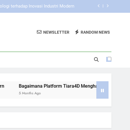
logi terhadap Inovasi Industri Modern
engalaman Pengguna yang Lebih Stabil
eamanan dan Akurasi Informasi Digital
NEWSLETTER
RANDOM NEWS
ne dan Laptop yang Aman serta Praktis
 Dan Mudah Dipahami Untuk Semua Tingkatan.
logi terhadap Inovasi Industri Modern
engalaman Pengguna yang Lebih Stabil
eamanan dan Akurasi Informasi Digital
aimana Platform Tiara4D Menghadirkan Pengalaman Pengguna
nths Ago