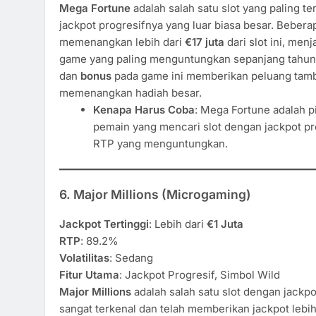
Mega Fortune
adalah salah satu slot yang paling te
jackpot progresifnya yang luar biasa besar. Bebera
memenangkan lebih dari
€17 juta
dari slot ini, men
game yang paling menguntungkan sepanjang tahun.
dan
bonus
pada game ini memberikan peluang tam
memenangkan hadiah besar.
Kenapa Harus Coba
: Mega Fortune adalah pi
pemain yang mencari slot dengan jackpot pr
RTP yang menguntungkan.
6. Major Millions (Microgaming)
Jackpot Tertinggi
: Lebih dari
€1 Juta
RTP
: 89.2%
Volatilitas
: Sedang
Fitur Utama
: Jackpot Progresif, Simbol Wild
Major Millions
adalah salah satu slot dengan jackpo
sangat terkenal dan telah memberikan jackpot lebih