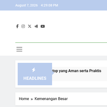
Skip
August 7, 2026
4:29:09 PM
to
content
Eng
English S
artphone dan Laptop yang Aman serta Praktis
Pengaruh
5 Months A
HEADLINES
Home
Kemenangan Besar