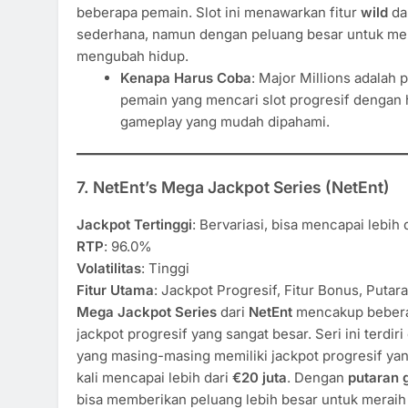
beberapa pemain. Slot ini menawarkan fitur
wild
d
sederhana, namun dengan peluang besar untuk mer
mengubah hidup.
Kenapa Harus Coba
: Major Millions adalah p
pemain yang mencari slot progresif dengan 
gameplay yang mudah dipahami.
7. NetEnt’s Mega Jackpot Series (NetEnt)
Jackpot Tertinggi
: Bervariasi, bisa mencapai lebih 
RTP
: 96.0%
Volatilitas
: Tinggi
Fitur Utama
: Jackpot Progresif, Fitur Bonus, Putara
Mega Jackpot Series
dari
NetEnt
mencakup bebera
jackpot progresif yang sangat besar. Seri ini terdir
yang masing-masing memiliki jackpot progresif yang
kali mencapai lebih dari
€20 juta
. Dengan
putaran g
bisa memberikan peluang lebih besar untuk meraih j