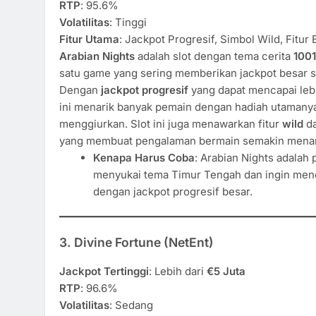
RTP
: 95.6%
Volatilitas
: Tinggi
Fitur Utama
: Jackpot Progresif, Simbol Wild, Fitur
Arabian Nights
adalah slot dengan tema cerita
100
satu game yang sering memberikan jackpot besar s
Dengan
jackpot progresif
yang dapat mencapai leb
ini menarik banyak pemain dengan hadiah utamany
menggiurkan. Slot ini juga menawarkan fitur
wild
da
yang membuat pengalaman bermain semakin menar
Kenapa Harus Coba
: Arabian Nights adalah p
menyukai tema Timur Tengah dan ingin me
dengan jackpot progresif besar.
3. Divine Fortune (NetEnt)
Jackpot Tertinggi
: Lebih dari
€5 Juta
RTP
: 96.6%
Volatilitas
: Sedang