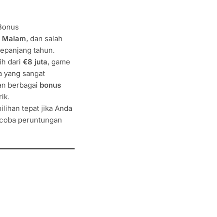
 Bonus
1 Malam
, dan salah
epanjang tahun.
ih dari
€8 juta
, game
a yang sangat
n berbagai
bonus
ik.
ilihan tepat jika Anda
ncoba peruntungan