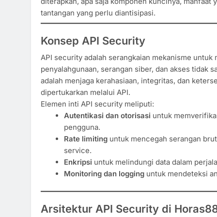
diterapkan, apa saja komponen kuncinya, manfaat ya
tantangan yang perlu diantisipasi.
Konsep API Security
API security adalah serangkaian mekanisme untuk m
penyalahgunaan, serangan siber, dan akses tidak s
adalah menjaga kerahasiaan, integritas, dan keters
dipertukarkan melalui API.
Elemen inti API security meliputi:
Autentikasi dan otorisasi
untuk memverifikas
pengguna.
Rate limiting
untuk mencegah serangan brute
service.
Enkripsi
untuk melindungi data dalam perjal
Monitoring dan logging
untuk mendeteksi an
Arsitektur API Security di Horas8