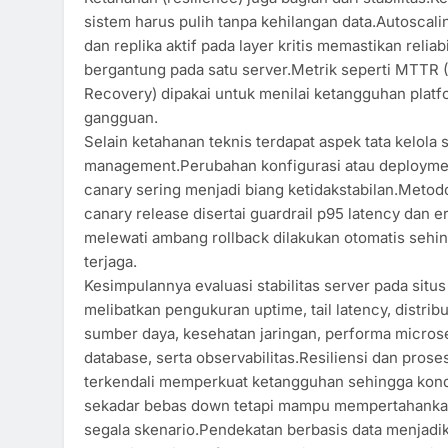
sistem harus pulih tanpa kehilangan data.Autoscalin
dan replika aktif pada layer kritis memastikan reliabi
bergantung pada satu server.Metrik seperti MTTR
Recovery) dipakai untuk menilai ketangguhan platf
gangguan.
Selain ketahanan teknis terdapat aspek tata kelola
management.Perubahan konfigurasi atau deployme
canary sering menjadi biang ketidakstabilan.Metod
canary release disertai guardrail p95 latency dan er
melewati ambang rollback dilakukan otomatis sehing
terjaga.
Kesimpulannya evaluasi stabilitas server pada situs 
melibatkan pengukuran uptime, tail latency, distribusi
sumber daya, kesehatan jaringan, performa microse
database, serta observabilitas.Resiliensi dan pros
terkendali memperkuat ketangguhan sehingga kondi
sekadar bebas down tetapi mampu mempertahankan 
segala skenario.Pendekatan berbasis data menjadik