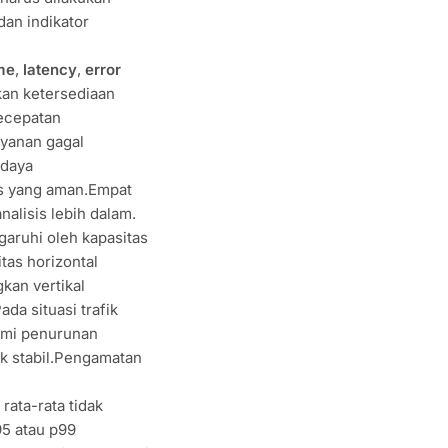
dan indikator
me
,
latency
,
error
an ketersediaan
ecepatan
ayanan gagal
 daya
as yang aman.Empat
alisis lebih dalam.
ngaruhi oleh kapasitas
itas horizontal
kan vertikal
da situasi trafik
lami penurunan
k stabil.Pengamatan
rata-rata tidak
95 atau p99