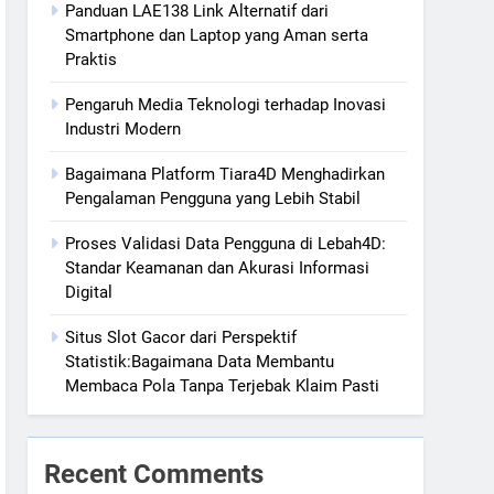
Panduan LAE138 Link Alternatif dari
Smartphone dan Laptop yang Aman serta
Praktis
Pengaruh Media Teknologi terhadap Inovasi
Industri Modern
Bagaimana Platform Tiara4D Menghadirkan
Pengalaman Pengguna yang Lebih Stabil
Proses Validasi Data Pengguna di Lebah4D:
Standar Keamanan dan Akurasi Informasi
Digital
Situs Slot Gacor dari Perspektif
Statistik:Bagaimana Data Membantu
Membaca Pola Tanpa Terjebak Klaim Pasti
Recent Comments