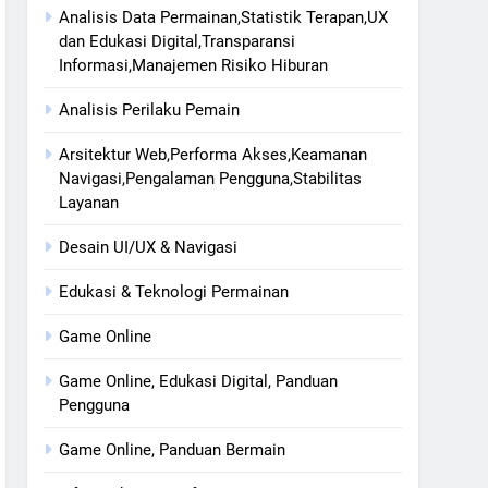
Analisis Data Permainan,Statistik Terapan,UX
dan Edukasi Digital,Transparansi
Informasi,Manajemen Risiko Hiburan
Analisis Perilaku Pemain
Arsitektur Web,Performa Akses,Keamanan
Navigasi,Pengalaman Pengguna,Stabilitas
Layanan
Desain UI/UX & Navigasi
Edukasi & Teknologi Permainan
Game Online
Game Online, Edukasi Digital, Panduan
Pengguna
Game Online, Panduan Bermain