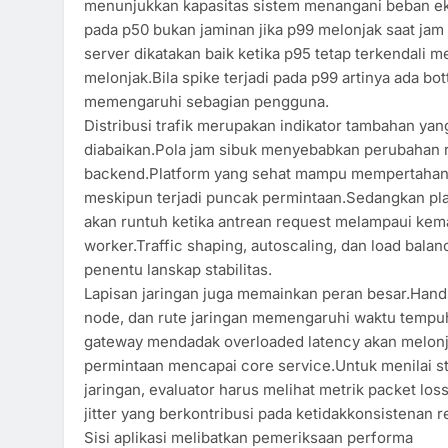
menunjukkan kapasitas sistem menangani beban ek
pada p50 bukan jaminan jika p99 melonjak saat jam 
server dikatakan baik ketika p95 tetap terkendali 
melonjak.Bila spike terjadi pada p99 artinya ada bo
memengaruhi sebagian pengguna.
Distribusi trafik merupakan indikator tambahan yan
diabaikan.Pola jam sibuk menyebabkan perubahan 
backend.Platform yang sehat mampu mempertahank
meskipun terjadi puncak permintaan.Sedangkan pl
akan runtuh ketika antrean request melampaui ke
worker.Traffic shaping, autoscaling, dan load balan
penentu lanskap stabilitas.
Lapisan jaringan juga memainkan peran besar.Hand
node, dan rute jaringan memengaruhi waktu tempuh
gateway mendadak overloaded latency akan melon
permintaan mencapai core service.Untuk menilai stab
jaringan, evaluator harus melihat metrik packet los
jitter yang berkontribusi pada ketidakkonsistenan 
Sisi aplikasi melibatkan pemeriksaan performa