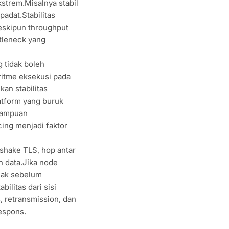
strem.Misalnya stabil
padat.Stabilitas
meskipun throughput
ttleneck yang
g tidak boleh
ritme eksekusi pada
an stabilitas
atform yang buruk
mampuan
cing menjadi faktor
shake TLS, hop antar
 data.Jika node
jak sebelum
ilitas dari sisi
s, retransmission, dan
respons.