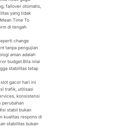
g, failover otomatis,
litas yang tidak
 (Mean Time To
orm di tengah
 seperti change
nt tanpa pengujian
ologi aman adalah
ror budget.Bila nilai
ga stabilitas tetap
slot gacor hari ini
 trafik, utilisasi
rvices, konsistensi
es perubahan
si stabil bukan
kualitas respons di
an stabilitas bukan