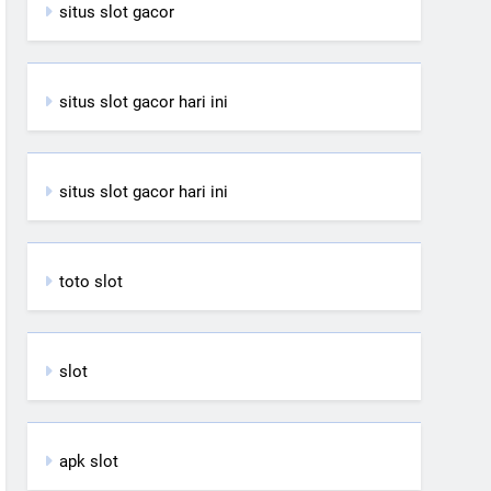
situs slot gacor
situs slot gacor hari ini
situs slot gacor hari ini
toto slot
slot
apk slot