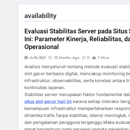
availability
Evaluasi Stabilitas Server pada Situs
Ini: Parameter Kinerja, Reliabilitas, 
Operasional
Ac8c3b0
10 Months Ago
0
7 Mins
Analisis menyeluruh tentang metode evaluasi stabil
slot gacor berbasis digital, mencakup monitoring 
infrastruktur, observabilitas, serta korelasi antara tr
kontinuitas layanan.
Stabilitas server merupakan faktor fundamental dal
situs slot gacor hari ini
karena setiap interaksi ber
kemampuan infrastruktur mempertahankan respons 
dinamika trafik.Tanpa stabilitas, latensi meningka
dan pengalaman pengguna terganggu.Maka evaluasi 
dapat bergantung pada persepsi semata melainkan 