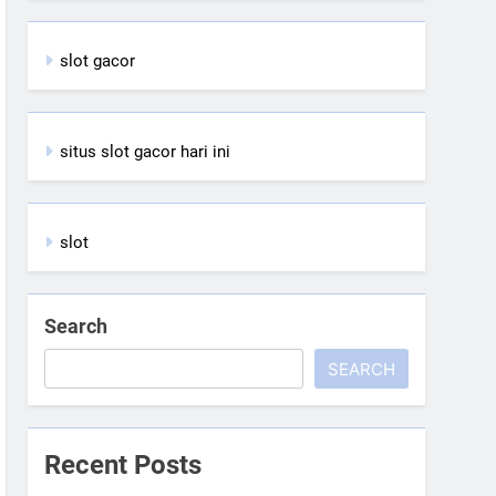
slot gacor
situs slot gacor hari ini
slot
Search
SEARCH
Recent Posts