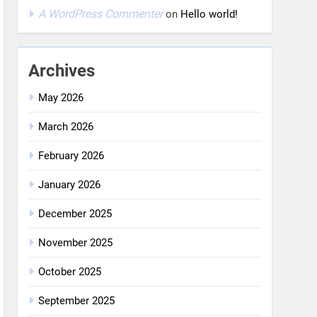
A WordPress Commenter
on
Hello world!
Archives
May 2026
March 2026
February 2026
January 2026
December 2025
November 2025
October 2025
September 2025