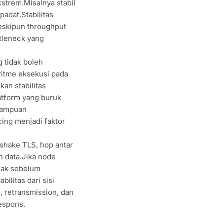
strem.Misalnya stabil
padat.Stabilitas
meskipun throughput
ttleneck yang
g tidak boleh
ritme eksekusi pada
an stabilitas
atform yang buruk
mampuan
cing menjadi faktor
shake TLS, hop antar
 data.Jika node
jak sebelum
ilitas dari sisi
s, retransmission, dan
respons.