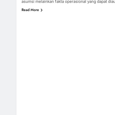
asumsi melainkan fakta operasional yang dapat diau
Read More