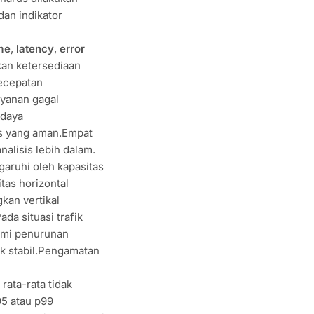
dan indikator
me
,
latency
,
error
an ketersediaan
ecepatan
ayanan gagal
 daya
as yang aman.Empat
alisis lebih dalam.
ngaruhi oleh kapasitas
itas horizontal
kan vertikal
da situasi trafik
lami penurunan
k stabil.Pengamatan
rata-rata tidak
95 atau p99